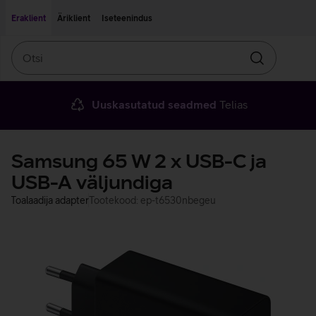
Liigu edasi põhisisu juurde
Ligipääsetavus
Eraklient
Äriklient
Iseteenindus
Otsi
Otsin
Uuskasutatud seadmed
Telias
Samsung 65 W 2 x USB-C ja
USB-A väljundiga
Toalaadija adapter
Tootekood: ep-t6530nbegeu