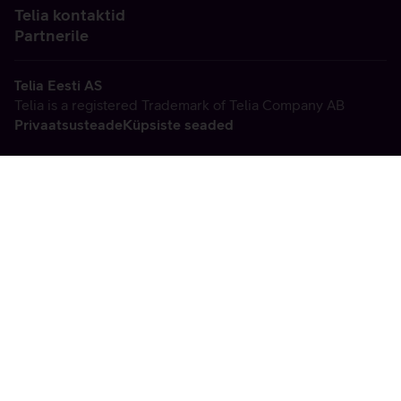
Telia kontaktid
Partnerile
Telia Eesti AS
Telia is a registered Trademark of Telia Company AB
Privaatsusteade
Küpsiste seaded
Vabandame, tekkis