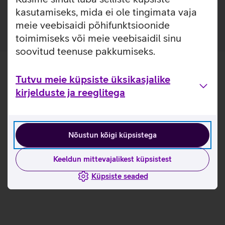
kolme erinevat laadimispesa (65 W, 25 W ja 15 W).
kasutamiseks, mida ei ole tingimata vaja
meie veebisaidi põhifunktsioonide
toimimiseks või meie veebisaidil sinu
soovitud teenuse pakkumiseks.
Tutvu meie küpsiste üksikasjalike
kirjelduste ja reeglitega
Nõustun kõigi küpsistega
Keeldun mittevajalikest küpsistest
Küpsiste seaded