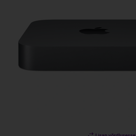
Lisan võrdlusesse