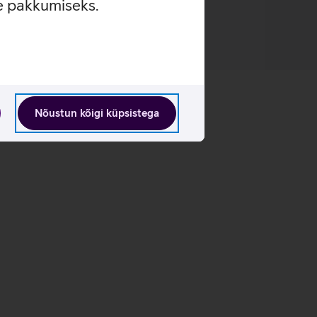
se pakkumiseks.
Nõustun kõigi küpsistega