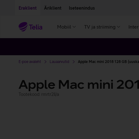
Liigu edasi põhisisu juurde
Ligipääsetavus
Eraklient
Äriklient
Iseteenindus
Mobiil
TV ja striiming
Inte
E-poe avaleht
Lauaarvutid
Apple Mac mini 2018 128 GB (uuska
Apple Mac mini 20
Tootekood: rmrtr2ll/a