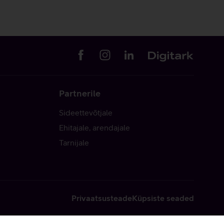
Partnerile
Sideettevõtjale
Ehitajale, arendajale
Tarnijale
Privaatsusteade
Küpsiste seaded