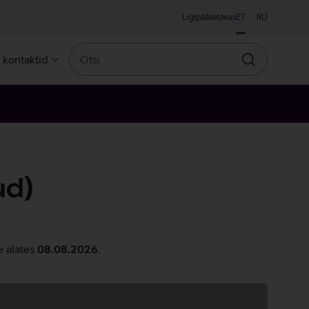
Ligipääsetavus
ET
RU
Otsi
a kontaktid
Otsin
ud)
e alates
08.08.2026
.