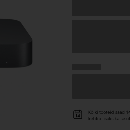
Andmete
laadimine
Kampaania
Andmete
pakkumised:
laadimine
Andmete
Kõiki tooteid saad
1
laadimine
kehtib lisaks ka tasu