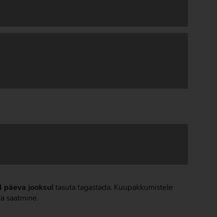
4 päeva jooksul
tasuta tagastada. Kuupakkumistele
ta saatmine.