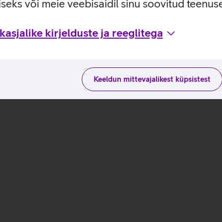
seks või meie veebisaidil sinu soovitud teenu
asjalike kirjelduste ja reeglitega
Keeldun mittevajalikest küpsistest