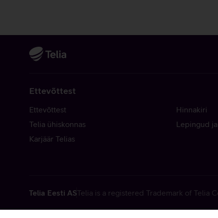
Ettevõttest
Ettevõttest
Hinnakiri
Telia ühiskonnas
Lepingud ja
Karjäär Telias
Telia Eesti AS
Telia is a registered Trademark of Telia