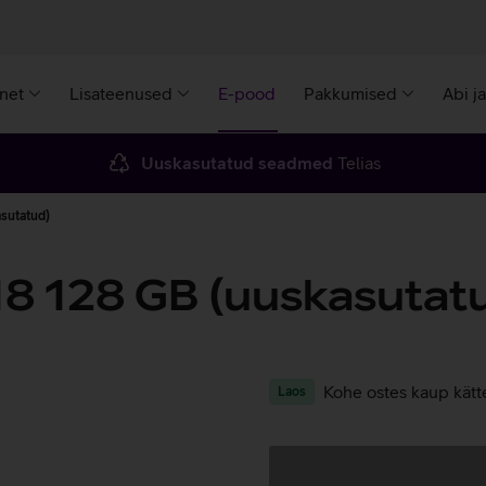
rnet
Lisateenused
E-pood
Pakkumised
Abi j
Uuskasutatud seadmed
Telias
sutatud)
18 128 GB (uuskasutat
Kohe ostes kaup kätt
Laos