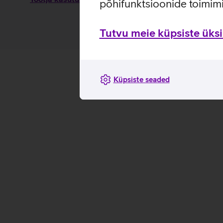
põhifunktsioonide toimimi
Tutvu meie küpsiste üksik
Küpsiste seaded