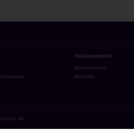
Telia kontaktid
Abi ja juhendid
 tingimused
Kontaktid
 Company AB