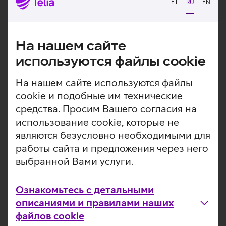
ET
RU
EN
плавно работающий при любых повседневных
операциях, особенно хорош для графического дизайна,
редактирования видео и других ресурсоемких задач.
На нашем сайте
Чип M3 и операционная система macOS Sonoma
делают iMac исключительно функциональным,
используются файлы cookie
эффективным и безопасным. Компьютер
«просыпается» мгновенно, приложения запускаются
На нашем сайте используются файлы
молниеносно, и вся система работает быстро и
cookie и подобные им технические
бесперебойно. 8 ГБ оперативной памяти и 256 ГБ SSD-
средства. Просим Вашего согласия на
накопителя предоставляют достаточно места для
использование cookie, которые не
фотографий, видео и многочисленных приложений.
Аудиосистема iMac предлагает насыщенный звук и
являются безусловно необходимыми для
глубокие басы, выводя восприятие фильмов, музыки и
работы сайта и предложения через него
другого контента на совершенно новый уровень.
выбранной Вами услуги.
Компьютер работает на операционной системе macOS
Sonoma.
Ознакомьтесь с детальными
24-дюймовый экран Retina с разрешением 4,5K
описаниями и правилами наших
обеспечивает большим изображением с
файлов cookie
мельчайшей детализацией.