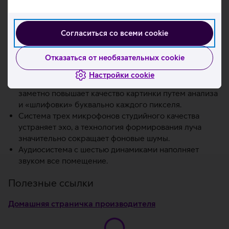
Системный чип M3 объединяет процессор, графику,
память и многое другое.
Восьмиядерный графический процессор.
Согласиться со всеми cookie
С HD-камерой FaceTime 1080p Вы всегда проявите
себя с лучшей стороны — и в звонках по работе, и в
Отказаться от необязательных cookie
мессенджерах с друзьями. Чип M3 со встроенным
процессором обработки сигналов изображения и
Настройки cookie
скоростью более триллиона операций в секунду
заметно повышает качество картинки путем анализа
и «шлифовки» буквально каждого пикселя.
Система трех микрофонов студийного качества
устраняет эхо, а технология формирования луча
значительно сокращает фоновые шумы.
Аудиосистема с шестью динамиками наполняет
звуком все помещение.
Полезные ссылки
Домашняя страничка производителя