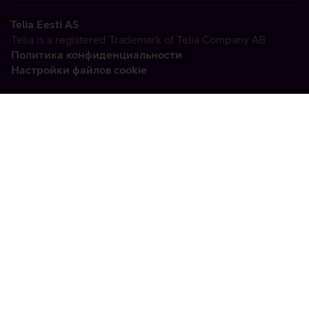
Telia Eesti AS
Telia is a registered Trademark of Telia Company AB
Политика конфиденциальности
Настройки файлов cookie
Vabandame, tekkis
tehniline viga