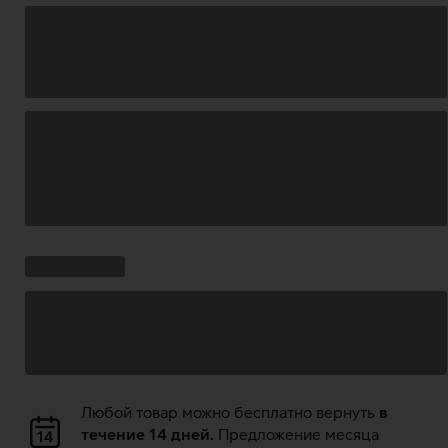
Загрузка
данных
Ставки
Загрузка
кампании:
данных
Загрузка
Любой товар можно бесплатно вернуть
в
данных
течение 14 дней.
Предложение месяца