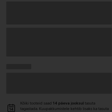
Andmete
laadimine
Kampaania
Andmete
pakkumised:
laadimine
Andmete
Kõiki tooteid saad
14 päeva jooksul
tasuta
laadimine
tagastada. Kuupakkumistele kehtib lisaks ka tasuta