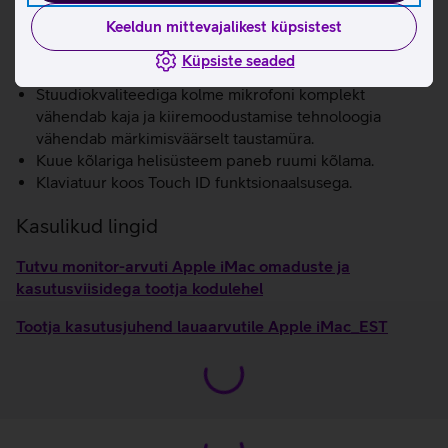
vesteldes. Sisseehitatud pildisignaaliprotsessoriga M3
Keeldun mittevajalikest küpsistest
kiip tõstab märkimisväärselt pildi kvaliteeti, analüüsides
ja lihvides iga pikslit rohkem kui triljoni toiminguga
Küpsiste seaded
sekundis.
Stuudiokvaliteediga kolme mikrofoni komplekt
vähendab kaja ja kiiremoodustamise tehnoloogia
vähendab märkimisväärselt taustamüra.
Kuue kõlariga helisüsteem paneb ruumi kõlama.
Klaviatuur koos Touch ID funktsionaalsusega.
Kasulikud lingid
Tutvu monitor-arvuti Apple iMac omaduste ja
kasutusviisidega tootja kodulehel
Tootja kasutusjuhend lauaarvutile Apple iMac_EST