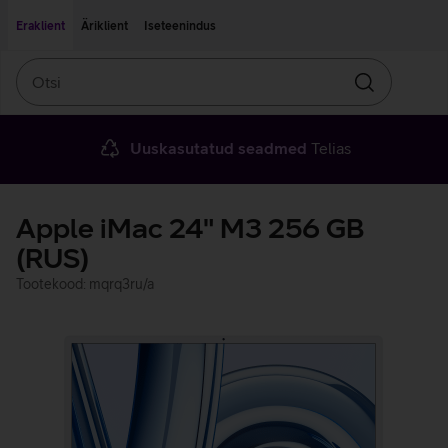
Liigu edasi põhisisu juurde
Ligipääsetavus
Eraklient
Äriklient
Iseteenindus
Otsi
Otsin
Uuskasutatud seadmed
Telias
Apple iMac 24" M3 256 GB
(RUS)
Tootekood: mqrq3ru/a