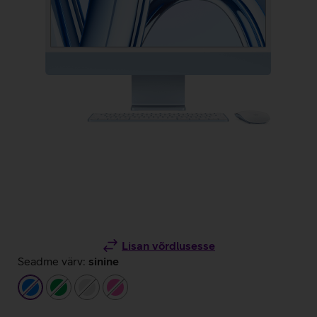
Lisan võrdlusesse
Seadme värv:
sinine
sinine
roheline
hõbedane
roosa