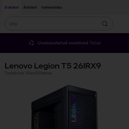
Liigu edasi põhisisu juurde
Ligipääsetavus
Eraklient
Äriklient
Iseteenindus
Otsi
Otsin
Uuskasutatud seadmed
Telias
Lenovo Legion T5 26IRX9
Tootekood: 90xe004wmw