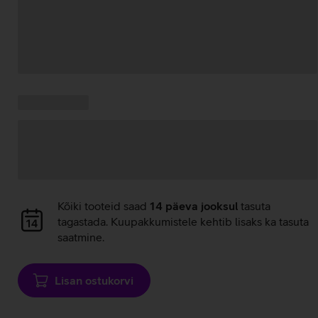
Andmete
laadimine
Kampaania
Andmete
pakkumised:
laadimine
Andmete
Kõiki tooteid saad
14 päeva jooksul
tasuta
laadimine
tagastada. Kuupakkumistele kehtib lisaks ka tasuta
saatmine.
Lisan ostukorvi