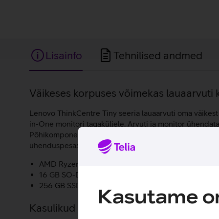
Lisainfo
Tehnilised andmed
Lisainfo
Väikeses korpuses võimekas lauaarvuti ko
Lenovo ThinkCentre Tiny seeria lauaarvuti oma väikest
in-One monitori tagaküljele. Arvuti ja monitor ühenda
Põhikomponentidest on kasutusel AMD Ryzen 5 5600GE p
ühenduspesasid. Arvuti töötab Microsoft Windows 11 Pr
AMD Ryzen 5 5600GE protsessor.
16 GB SO-DIMM DDR4 3200 MHz põhimälu.
256 GB SSD ketas.
Kasutame om
Kasulikud lingid