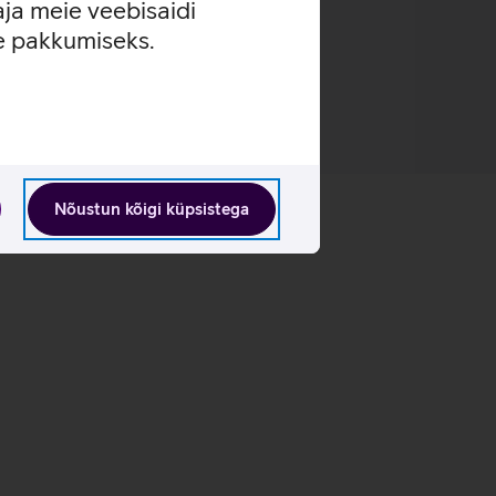
aja meie veebisaidi
se pakkumiseks.
Nõustun kõigi küpsistega