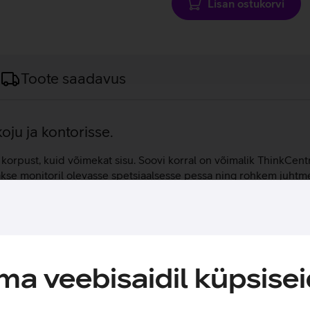
Lisan ostukorvi
Toote saadavus
ju ja kontorisse.
 korpust, kuid võimekat sisu. Soovi korral on võimalik ThinkCen
takse monitoril olevasse spetsiaalsesse pessa ning rohkem juht
rotsessor, 16 GB põhimälu ning 256 GB SSD ketas. Lisaks leid
o operatsioonisüsteemil, mis on äriklientidele sobivaim.
a veebisaidil küpsisei