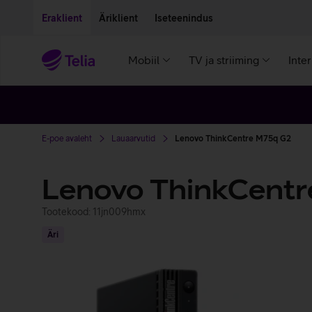
Liigu edasi põhisisu juurde
Ligipääsetavus
Eraklient
Äriklient
Iseteenindus
Mobiil
TV ja striiming
Inte
E-poe avaleht
Lauaarvutid
Lenovo ThinkCentre M75q G2
Lenovo ThinkCent
Tootekood: 11jn009hmx
Äri