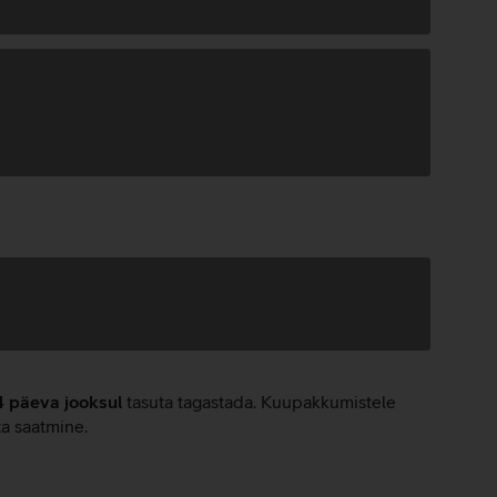
4 päeva jooksul
tasuta tagastada. Kuupakkumistele
ta saatmine.