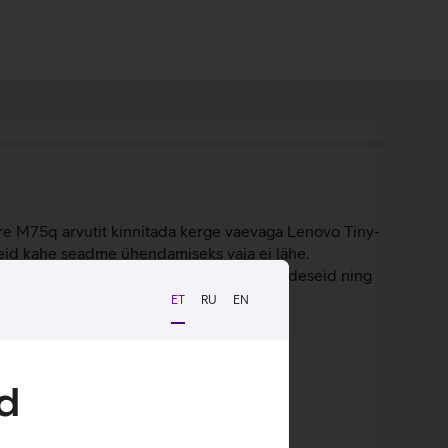
tre M75q arvutit kinnitada kerge vaevaga Lenovo Tiny-
meid kahe seadme ühendamiseks vaja ei lähe.
ub korpusel veel suur hulk erinevaid liideseid ning
ET
RU
EN
d