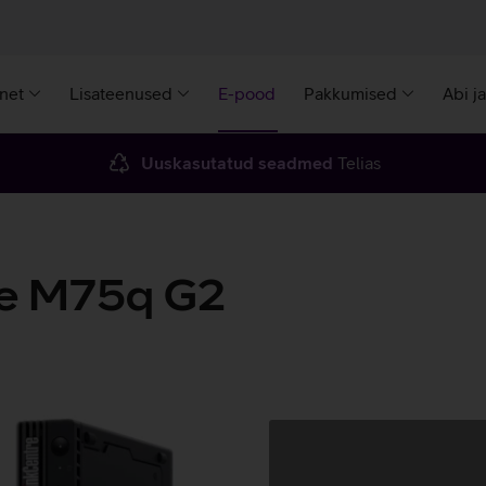
rnet
Lisateenused
E-pood
Pakkumised
Abi j
Uuskasutatud seadmed
Telias
re M75q G2