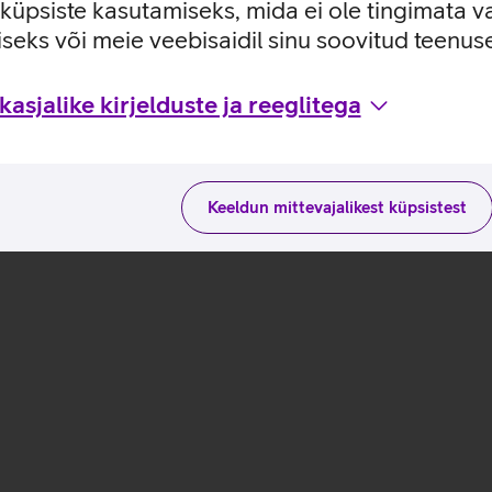
e küpsiste kasutamiseks, mida ei ole tingimata v
maduste ja kasutusviisidega tootja kodulehel
seks või meie veebisaidil sinu soovitud teenu
ntre M75q G2 Tiny_EST
asjalike kirjelduste ja reeglitega
Keeldun mittevajalikest küpsistest