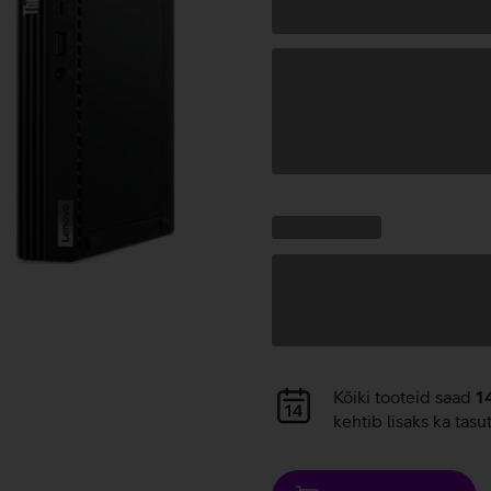
Andmete
laadimine
Kampaania
Andmete
pakkumised:
laadimine
Andmete
Kõiki tooteid saad
1
laadimine
kehtib lisaks ka tasu