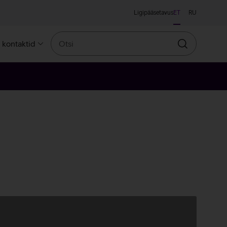
Ligipääsetavus
ET
RU
Otsi
a kontaktid
Otsin