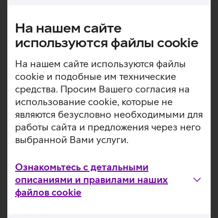
которые ускоряют повседневные операции и создают
впечатляющие графические возможности. Мощный
На нашем сайте
Neural Engine поддерживает интеллектуальные
используются файлы cookie
функции ИИ, такие как автоматическое улучшение
фотографий и удаление фонового шума в видео. 16 ГБ
На нашем сайте используются файлы
оперативной памяти и SSD-диск емкостью 256 ГБ дают
достаточно места для фотографий, видео и множества
cookie и подобные им технические
приложений. Компьютер работает под управлением
средства. Просим Вашего согласия на
операционной системы macOS Sequoia.
использование cookie, которые не
являются безусловно необходимыми для
Экран 24'' Retina 4.5K обеспечивает большую
картинку в отличной детализации.
работы сайта и предложения через него
Системный чип M4 объединяет в себе процессор,
выбранной Вами услуги.
графику, память и многое другое.
Десятиядерный графический процессор.
Ознакомьтесь с детальными
Камера на 12 Мпикс с функцией Center Stage
описаниями и правилами наших
идеально удерживает Вас в кадре во время
видеозвонков, даже когда Вы двигаетесь или рядом
файлов cookie
появляются другие люди.
Микрофоны студийного качества обеспечивают