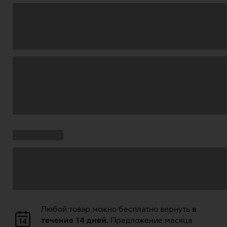
Загрузка
данных
Ставки
Загрузка
кампании:
данных
Загрузка
Любой товар можно бесплатно вернуть
в
данных
течение 14 дней.
Предложение месяца