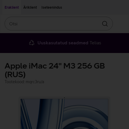
Liigu edasi põhisisu juurde
Ligipääsetavus
Eraklient
Äriklient
Iseteenindus
Otsi
Otsin
Uuskasutatud seadmed
Telias
Apple iMac 24" M3 256 GB
(RUS)
Tootekood: mqrc3ru/a