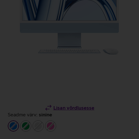
Lisan võrdlusesse
Seadme värv:
sinine
sinine
roheline
hõbedane
roosa