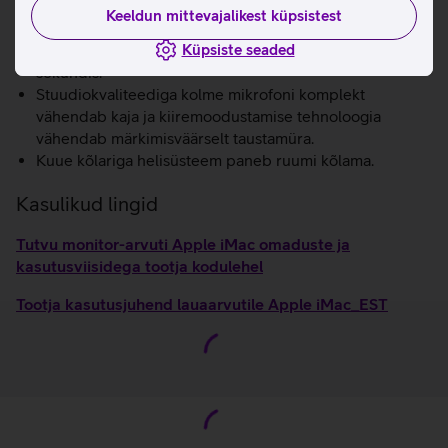
vesteldes. Sisseehitatud pildisignaaliprotsessoriga M3
Keeldun mittevajalikest küpsistest
kiip tõstab märkimisväärselt pildi kvaliteeti, analüüsides
Küpsiste seaded
ja lihvides iga pikslit rohkem kui triljoni toiminguga
sekundis.
Stuudiokvaliteediga kolme mikrofoni komplekt
vähendab kaja ja kiiremoodustamise tehnoloogia
vähendab märkimisväärselt taustamüra.
Kuue kõlariga helisüsteem paneb ruumi kõlama.
Kasulikud lingid
Tutvu monitor-arvuti Apple iMac omaduste ja
kasutusviisidega tootja kodulehel
Tootja kasutusjuhend lauaarvutile Apple iMac_EST