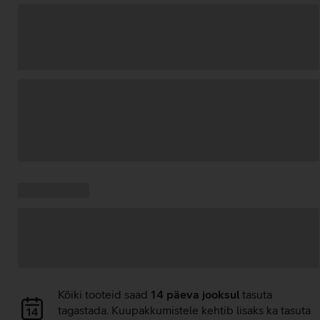
Andmete
laadimine
Kampaania
Andmete
pakkumised:
laadimine
Andmete
Kõiki tooteid saad
14 päeva jooksul
tasuta
laadimine
tagastada. Kuupakkumistele kehtib lisaks ka tasuta