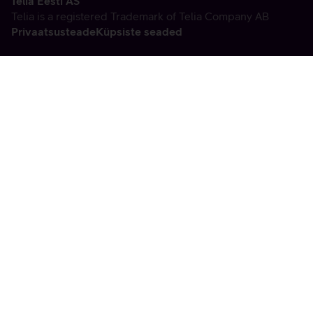
Telia Eesti AS
Telia is a registered Trademark of Telia Company AB
Privaatsusteade
Küpsiste seaded
Vabandame, tekkis
tehniline viga
tx:undefined:ut:null