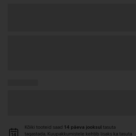
Andmete
laadimine
Kampaania
Andmete
pakkumised:
laadimine
Andmete
Kõiki tooteid saad
14 päeva jooksul
tasuta
laadimine
tagastada. Kuupakkumistele kehtib lisaks ka tasuta