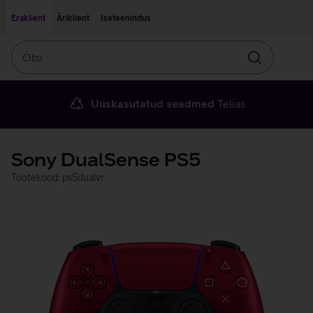
Liigu edasi põhisisu juurde
Ligipääsetavus
Eraklient
Äriklient
Iseteenindus
Otsi
Otsin
Uuskasutatud seadmed
Telias
Sony DualSense PS5
Tootekood: ps5dualvr