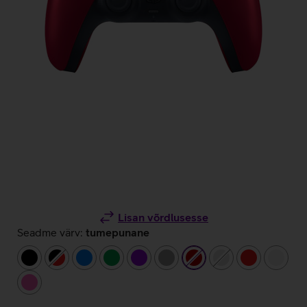
Lisan võrdlusesse
Seadme värv:
tumepunane
must
must/punane
sinine
roheline
lilla
hall
tumepunane
hõbedane
punane
valge
roosa