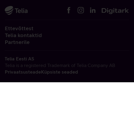
Ettevõttest
Telia kontaktid
Partnerile
Telia Eesti AS
Telia is a registered Trademark of Telia Company AB
Privaatsusteade
Küpsiste seaded