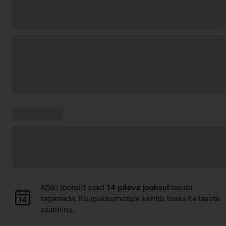
Andmete
laadimine
Kampaania
Andmete
pakkumised:
laadimine
Andmete
Kõiki tooteid saad
14 päeva jooksul
tasuta
laadimine
tagastada. Kuupakkumistele kehtib lisaks ka tasuta
saatmine.