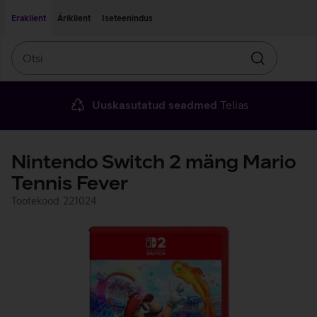
Liigu edasi põhisisu juurde
Ligipääsetavus
Eraklient
Äriklient
Iseteenindus
Otsi
Otsin
Uuskasutatud seadmed
Telias
Nintendo Switch 2 mäng Mario
Tennis Fever
Tootekood: 221024