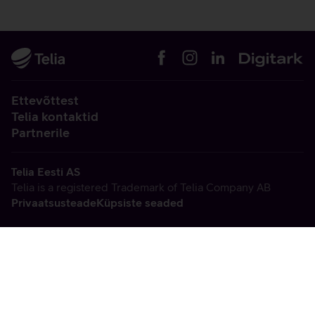
Ettevõttest
Telia kontaktid
Partnerile
Telia Eesti AS
Telia is a registered Trademark of Telia Company AB
Privaatsusteade
Küpsiste seaded