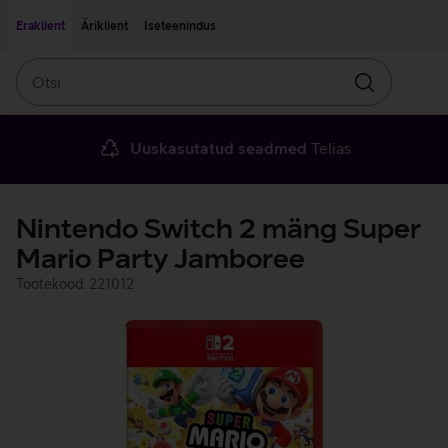
Liigu edasi põhisisu juurde
Ligipääsetavus
Eraklient
Äriklient
Iseteenindus
Otsi
Otsin
Uuskasutatud seadmed
Telias
Nintendo Switch 2 mäng Super
Mario Party Jamboree
Tootekood: 221012