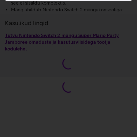
see ei sisaldu komplektis.
Mäng ühildub Nintendo Switch 2 mängukonsooliga.
Kasulikud lingid
Tutvu Nintendo Switch 2 mängu Super Mario Party
Jamboree omaduste ja kasutusviisidega tootja
kodulehel