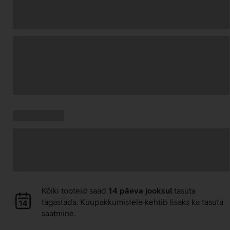
Andmete
laadimine
Kampaania
Andmete
pakkumised:
laadimine
Andmete
Kõiki tooteid saad
14 päeva jooksul
tasuta
laadimine
tagastada. Kuupakkumistele kehtib lisaks ka tasuta
saatmine.