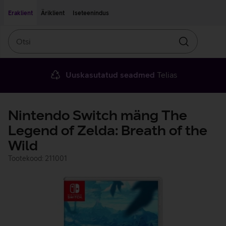
Liigu edasi põhisisu juurde
Ligipääsetavus
Eraklient
Äriklient
Iseteenindus
Otsi
Otsin
Uuskasutatud seadmed
Telias
Nintendo Switch mäng The
Legend of Zelda: Breath of the
Wild
Tootekood: 211001