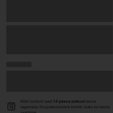
Andmete
laadimine
Kampaania
Andmete
pakkumised:
laadimine
Andmete
Kõiki tooteid saad
14 päeva jooksul
tasuta
laadimine
tagastada. Kuupakkumistele kehtib lisaks ka tasuta
saatmine.