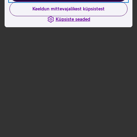
Keeldun mittevajalikest küpsistest
Küpsiste seaded