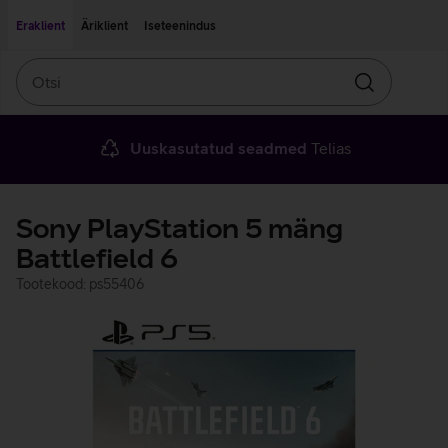
Liigu edasi põhisisu juurde
Ligipääsetavus
Eraklient
Äriklient
Iseteenindus
Otsi
Otsin
Uuskasutatud seadmed
Telias
Sony PlayStation 5 mäng
Battlefield 6
Tootekood: ps55406