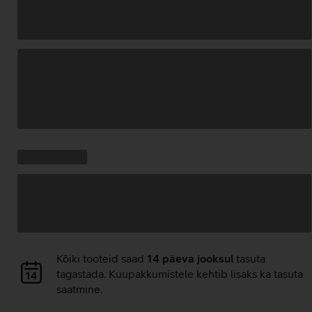
Andmete
laadimine
Kampaania
Andmete
pakkumised:
laadimine
Andmete
Kõiki tooteid saad
14 päeva jooksul
tasuta
laadimine
tagastada. Kuupakkumistele kehtib lisaks ka tasuta
saatmine.