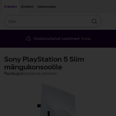
Liigu edasi põhisisu juurde
Ligipääsetavus
Eraklient
Äriklient
Iseteenindus
Otsi
Otsin
Uuskasutatud seadmed
Telias
Sony PlayStation 5 Slim
mängukonsoolile
Plaadilugeja
Tootekood: ps5sdrive