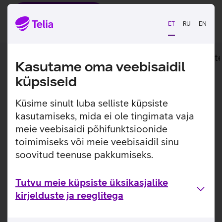
Lisan ostukorvi
ET
RU
EN
Lisainfo
Tehnilised andmed
Toot
Kasutame oma veebisaidil
küpsiseid
Lisainfo
Plaadimängija lisaseade, mis võimaldab PlayStation 5 Pro
Küsime sinult luba selliste küpsiste
ja PlayStation 5 Slim Digital Edition konsoolil mängida
kasutamiseks, mida ei ole tingimata vaja
füüsilisi mänge ja meediat, mis on saadaval DVD või Blu-
meie veebisaidi põhifunktsioonide
Ray kujul.
toimimiseks või meie veebisaidil sinu
Mängi PS5 mänge ja suurt valikut toetatud PS4 mänge.
soovitud teenuse pakkumiseks.
Kasulikud lingid
Tutvu meie küpsiste üksikasjalike
Tutvu Sony PlayStation 5 Slim mängukonsooli
kirjelduste ja reeglitega
plaadilugeja omaduste ja kasutusviisidega tootja
kodulehel