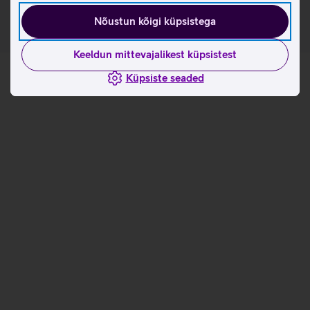
Nõustun kõigi küpsistega
Keeldun mittevajalikest küpsistest
Küpsiste seaded