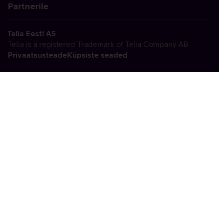
Partnerile
Telia Eesti AS
Telia is a registered Trademark of Telia Company AB
Privaatsusteade
Küpsiste seaded
Vabandame, tekkis
tehniline viga