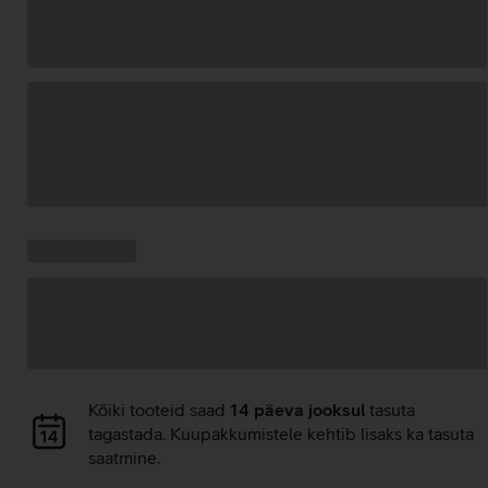
Andmete
laadimine
Kampaania
Andmete
pakkumised:
laadimine
Andmete
Kõiki tooteid saad
14 päeva jooksul
tasuta
laadimine
tagastada. Kuupakkumistele kehtib lisaks ka tasuta
saatmine.