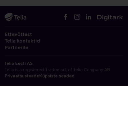
Ettevõttest
Telia kontaktid
Partnerile
Telia Eesti AS
Telia is a registered Trademark of Telia Company AB
Privaatsusteade
Küpsiste seaded