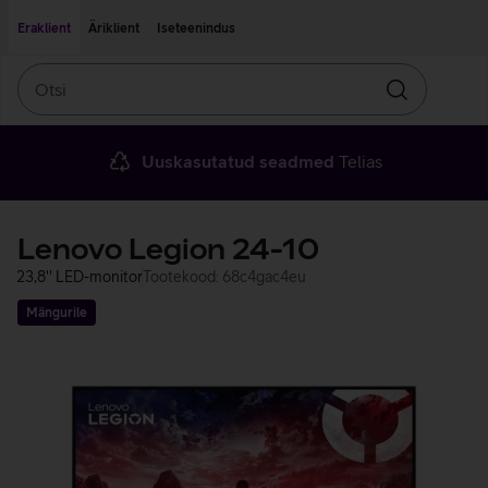
Liigu edasi põhisisu juurde
Ligipääsetavus
Eraklient
Äriklient
Iseteenindus
Otsi
Otsin
Uuskasutatud seadmed
Telias
Lenovo Legion 24-10
23,8'' LED-monitor
Tootekood: 68c4gac4eu
Mängurile