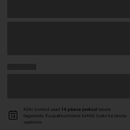
Andmete
laadimine
Kampaania
Andmete
pakkumised:
laadimine
Andmete
Kõiki tooteid saad
14 päeva jooksul
tasuta
laadimine
tagastada. Kuupakkumistele kehtib lisaks ka tasuta
saatmine.