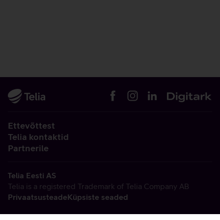
Ettevõttest
Telia kontaktid
Partnerile
Telia Eesti AS
Telia is a registered Trademark of Telia Company AB
Privaatsusteade
Küpsiste seaded