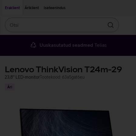
Liigu edasi põhisisu juurde
Ligipääsetavus
Eraklient
Äriklient
Iseteenindus
Otsi
Otsin
Uuskasutatud seadmed
Telias
Lenovo ThinkVision T24m-29
23,8'' LED-monitor
Tootekood: 63a5gat6eu
Äri