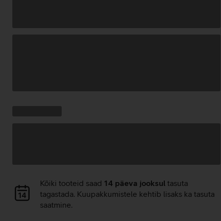
Andmete
laadimine
Kampaania
Andmete
pakkumised:
laadimine
Andmete
Kõiki tooteid saad
14 päeva jooksul
tasuta
laadimine
tagastada. Kuupakkumistele kehtib lisaks ka tasuta
saatmine.