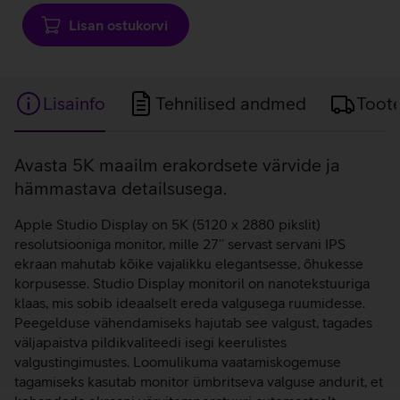
Lisan ostukorvi
Lisainfo
Tehnilised andmed
Toot
Lisainfo
Avasta 5K maailm erakordsete värvide ja
hämmastava detailsusega.
Apple Studio Display on 5K (5120 x 2880 pikslit)
resolutsiooniga monitor, mille 27’’ servast servani IPS
ekraan mahutab kõike vajalikku elegantsesse, õhukesse
korpusesse. Studio Display monitoril on nanotekstuuriga
klaas, mis sobib ideaalselt ereda valgusega ruumidesse.
Peegelduse vähendamiseks hajutab see valgust, tagades
väljapaistva pildikvaliteedi isegi keerulistes
valgustingimustes. Loomulikuma vaatamiskogemuse
tagamiseks kasutab monitor ümbritseva valguse andurit, et