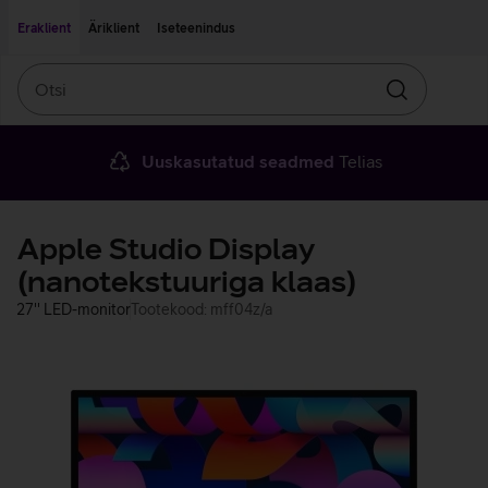
Liigu edasi põhisisu juurde
Ligipääsetavus
Eraklient
Äriklient
Iseteenindus
Otsi
Otsin
Uuskasutatud seadmed
Telias
Apple Studio Display
(nanotekstuuriga klaas)
27'' LED-monitor
Tootekood: mff04z/a