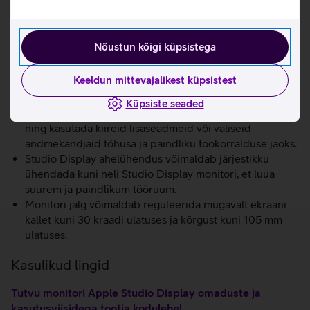
bassi ning kahe kõrgsageduselemendiga kõlari abil
selgeid keskmisi ja kõrgeid toone.
Dolby Atmos loob täpse ja mitmekihilise ruumilise
Nõustun kõigi küpsistega
helivälja, mis ümbritseb kolmemõõtmeliselt ning
muudab muusika ja videod akustiliselt rikkalikumaks ja
Keeldun mittevajalikest küpsistest
kaasahaaravamaks.
Monitoril on kaks Thunderbolt 5 ja kaks USB‑C porti,
Küpsiste seaded
mis võimaldavad ühendada Maci, laadida sülearvutit
ning kasutada kiireid lisaseadmeid või väliseid
andmekandjaid tõhusa ja paindliku töökorralduse jaoks.
Studio Display ahelühendus võimaldab järjestikku
ühendada kuni neli Studio Display monitori, et luua
suurem ja paindlikum tööruum.
Monitori jalg võimaldab reguleerida mugavalt ekraani
kallet kuni 30 kraadi ulatuses ja kõrgust kuni 105 mm
ulatuses.
Kasulikud lingid
Tutvu monitori Apple Studio Display omaduste ja
kasutusviisidega tootja kodulehel