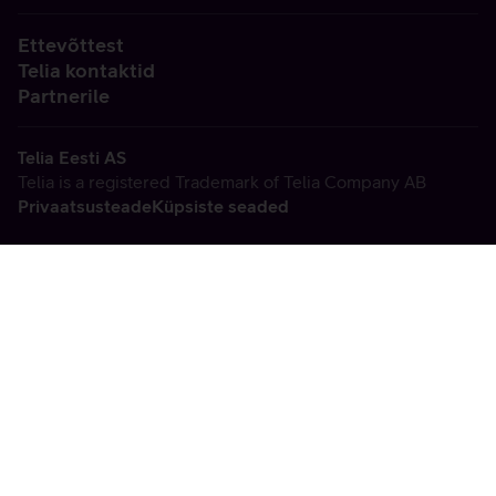
Ettevõttest
Telia kontaktid
Partnerile
Telia Eesti AS
Telia is a registered Trademark of Telia Company AB
Privaatsusteade
Küpsiste seaded