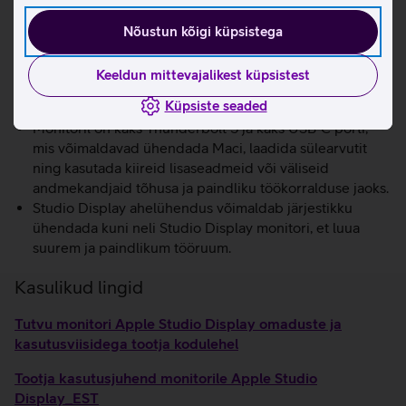
bassi ning kahe kõrgsageduselemendiga kõlari abil
selgeid keskmisi ja kõrgeid toone.
Nõustun kõigi küpsistega
Dolby Atmos loob täpse ja mitmekihilise ruumilise
helivälja, mis ümbritseb kolmemõõtmeliselt ning
Keeldun mittevajalikest küpsistest
muudab muusika ja videod akustiliselt rikkalikumaks ja
Küpsiste seaded
kaasahaaravamaks.
Monitoril on kaks Thunderbolt 5 ja kaks USB‑C porti,
mis võimaldavad ühendada Maci, laadida sülearvutit
ning kasutada kiireid lisaseadmeid või väliseid
andmekandjaid tõhusa ja paindliku töökorralduse jaoks.
Studio Display ahelühendus võimaldab järjestikku
ühendada kuni neli Studio Display monitori, et luua
suurem ja paindlikum tööruum.
Kasulikud lingid
Tutvu monitori Apple Studio Display omaduste ja
kasutusviisidega tootja kodulehel
Tootja kasutusjuhend monitorile Apple Studio
Display_EST