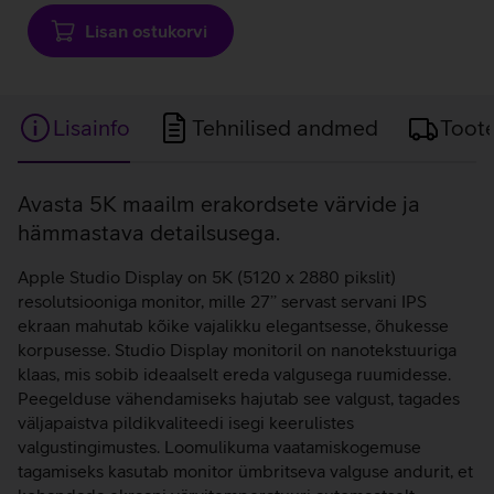
Lisan ostukorvi
Lisainfo
Tehnilised andmed
Toot
Lisainfo
Avasta 5K maailm erakordsete värvide ja
hämmastava detailsusega.
Apple Studio Display on 5K (5120 x 2880 pikslit)
resolutsiooniga monitor, mille 27’’ servast servani IPS
ekraan mahutab kõike vajalikku elegantsesse, õhukesse
korpusesse. Studio Display monitoril on nanotekstuuriga
klaas, mis sobib ideaalselt ereda valgusega ruumidesse.
Peegelduse vähendamiseks hajutab see valgust, tagades
väljapaistva pildikvaliteedi isegi keerulistes
valgustingimustes. Loomulikuma vaatamiskogemuse
tagamiseks kasutab monitor ümbritseva valguse andurit, et