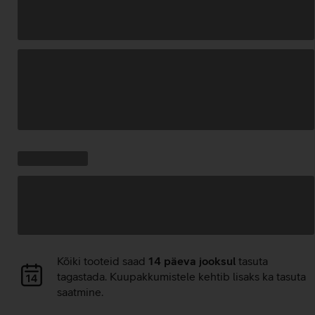
Andmete
laadimine
Kampaania
Andmete
pakkumised:
laadimine
Andmete
Kõiki tooteid saad
14 päeva jooksul
tasuta
laadimine
tagastada. Kuupakkumistele kehtib lisaks ka tasuta
saatmine.