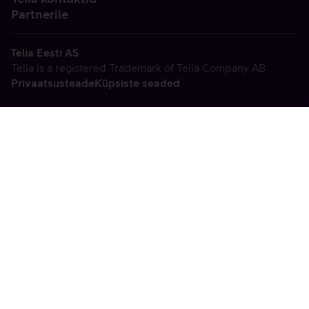
Partnerile
Telia Eesti AS
Telia is a registered Trademark of Telia Company AB
Privaatsusteade
Küpsiste seaded
Vabandame, tekkis