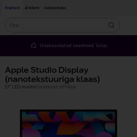
Liigu edasi põhisisu juurde
Ligipääsetavus
Eraklient
Äriklient
Iseteenindus
Otsi
Otsin
Uuskasutatud seadmed
Telias
Apple Studio Display
(nanotekstuuriga klaas)
27'' LED-monitor
Tootekood: mff14z/a