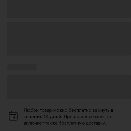
Загрузка
данных
Ставки
Загрузка
кампании:
данных
Загрузка
Любой товар можно бесплатно вернуть
в
данных
течение 14 дней.
Предложение месяца
включает также бесплатную доставку.