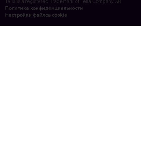
Telia is a registered Trademark of Telia Company AB
Политика конфиденциальности
Настройки файлов cookie
Vabandame, tekkis
tehniline viga
tx:undefined:ut:null