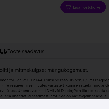
Lisan ostukorvi
Toote saadavus
ilti ja mitmekülgset mängukogemust.
onitoril on 2560 x 1440 piksline resolutsioon, 0,5 ms reageeri
kiire reageerimise, muutes vastaste liikumise selgeks ning and
viküllust. Ühenduvus nii HDMI või DisplayPort liidese kaudu ta
 sellega ühendatud seadmest infot. See on hädavajalik seade lau
uremal ekraanil.