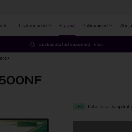
rnet
Lisateenused
E-pood
Pakkumised
Abi j
Uuskasutatud seadmed
Telias
3500NF
N3500NF
Kohe ostes kaup kätt
Laos