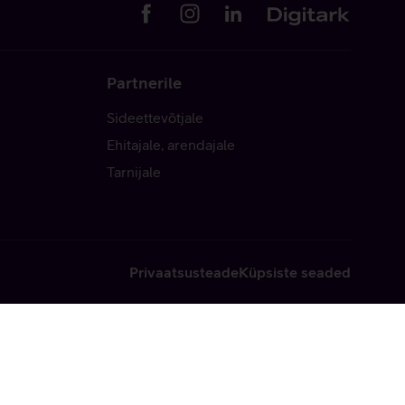
Partnerile
Sideettevõtjale
Ehitajale, arendajale
Tarnijale
Privaatsusteade
Küpsiste seaded