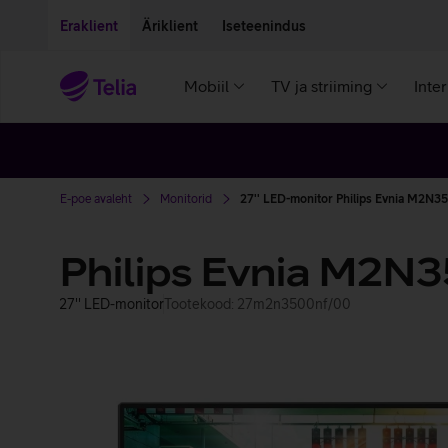
Liigu edasi põhisisu juurde
Ligipääsetavus
Eraklient
Äriklient
Iseteenindus
Mobiil
TV ja striiming
Inte
E-poe avaleht
Monitorid
27'' LED-monitor Philips Evnia M2N
Philips Evnia M2
27'' LED-monitor
Tootekood: 27m2n3500nf/00