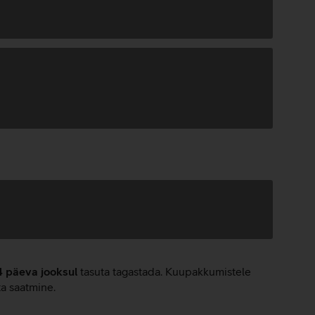
4 päeva jooksul
tasuta tagastada. Kuupakkumistele
ta saatmine.