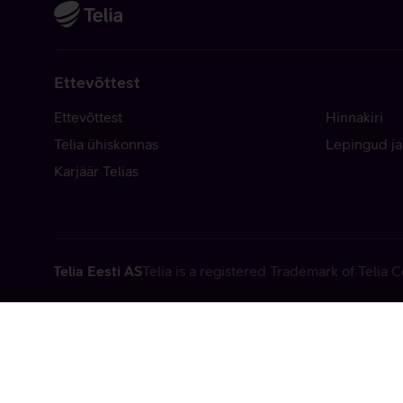
Ettevõttest
Ettevõttest
Hinnakiri
Telia ühiskonnas
Lepingud ja
Karjäär Telias
Telia Eesti AS
Telia is a registered Trademark of Telia