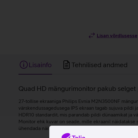
Lisan võrdlusesse
Lisainfo
Tehnilised andmed
Lisainfo
Quad HD mängurimonitor pakub selget p
27-tollise ekraaniga Philips Evnia M2N3500NF mängurim
värskendussagedusega IPS ekraan tagab sujuva pildi ja 
HDR10 standardit, mis parandab pildi dünaamikat ja vär
Monitor ehk kuvar on seade, mille ekraanil näidatakse
ühendada näiteks sülearvutiga, kui on vaja näha sisu su