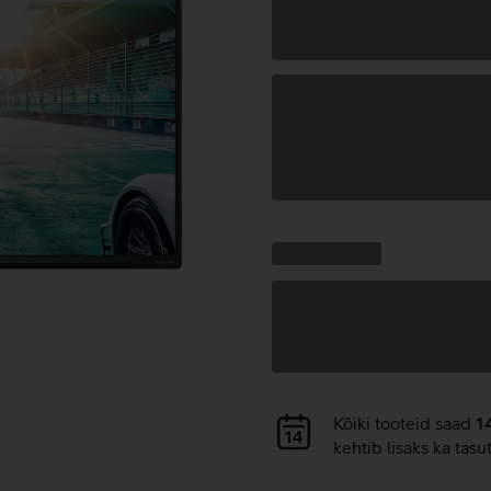
Andmete
laadimine
Kampaania
Andmete
pakkumised:
laadimine
Andmete
Kõiki tooteid saad
1
laadimine
kehtib lisaks ka tasu