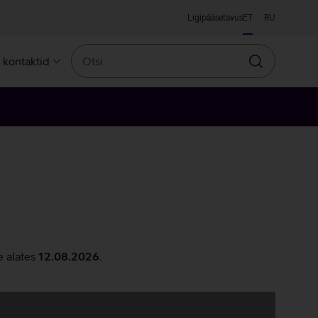
Ligipääsetavus
ET
RU
Otsi
a kontaktid
Otsin
e alates
12.08.2026
.