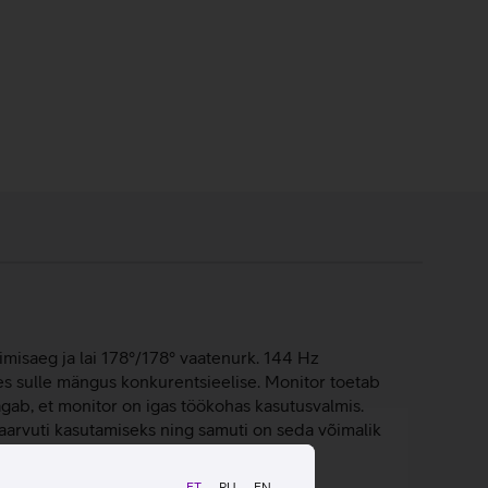
misaeg ja lai 178°/178° vaatenurk. 144 Hz
es sulle mängus konkurentsieelise. Monitor toetab
gab, et monitor on igas töökohas kasutusvalmis.
aarvuti kasutamiseks ning samuti on seda võimalik
ET
RU
EN