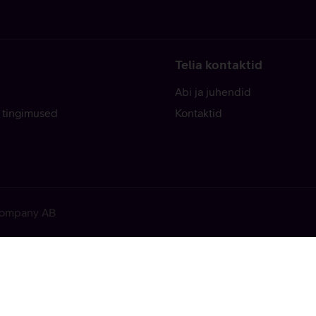
Telia kontaktid
Abi ja juhendid
 tingimused
Kontaktid
 Company AB