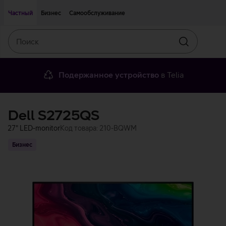
Двигаться дальше к основному контенту
Доступность
Частный
Бизнес
Самообслуживание
Поиск
Искать
Подержанное устройство
в Telia
Dell S2725QS
27" LED-monitor
Код товара: 210-BQWM
Бизнес