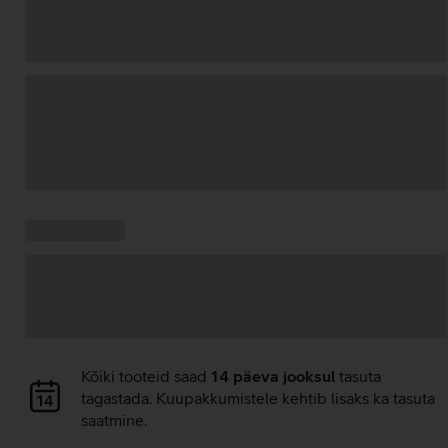
Andmete
laadimine
Kampaania
Andmete
pakkumised:
laadimine
Andmete
Kõiki tooteid saad
14 päeva jooksul
tasuta
laadimine
tagastada. Kuupakkumistele kehtib lisaks ka tasuta
saatmine.