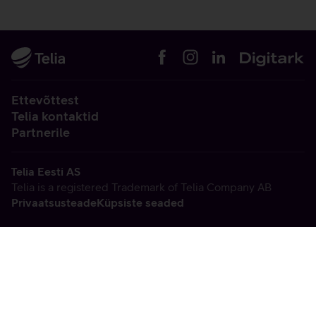
Ettevõttest
Telia kontaktid
Partnerile
Telia Eesti AS
Telia is a registered Trademark of Telia Company AB
Privaatsusteade
Küpsiste seaded