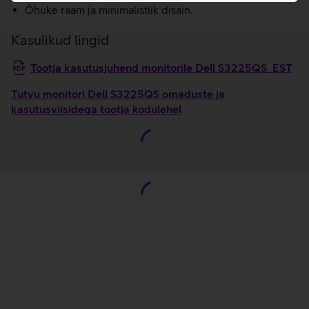
Õhuke raam ja minimalistlik disain.
Kasulikud lingid
Tootja kasutusjuhend monitorile Dell S3225QS_EST
Tutvu monitori Dell S3225QS omaduste ja
kasutusviisidega tootja kodulehel