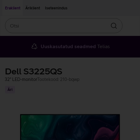
Liigu edasi põhisisu juurde
Ligipääsetavus
Eraklient
Äriklient
Iseteenindus
Otsi
Otsin
Uuskasutatud seadmed
Telias
Dell S3225QS
32" LED-monitor
Tootekood: 210-bqwp
Äri