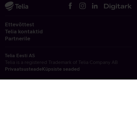
Ettevõttest
Telia kontaktid
Partnerile
Telia Eesti AS
Telia is a registered Trademark of Telia Company AB
Privaatsusteade
Küpsiste seaded