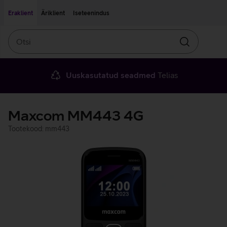
Liigu edasi põhisisu juurde
Ligipääsetavus
Eraklient
Äriklient
Iseteenindus
Otsi
Otsin
Uuskasutatud seadmed
Telias
Maxcom MM443 4G
Tootekood: mm443