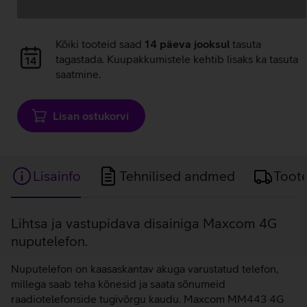
Andmete
laadimine
Andmete
Kõiki tooteid saad
14 päeva jooksul
tasuta
laadimine
tagastada. Kuupakkumistele kehtib lisaks ka tasuta
saatmine.
Lisan ostukorvi
Lisainfo
Tehnilised andmed
Toot
Lisainfo
Lihtsa ja vastupidava disainiga Maxcom 4G
nuputelefon.
Nuputelefon on kaasaskantav akuga varustatud telefon,
millega saab teha kõnesid ja saata sõnumeid
raadiotelefonside tugivõrgu kaudu. Maxcom MM443 4G