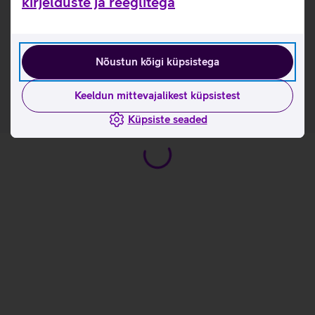
kirjelduste ja reeglitega
Tootja kasutusjuhend nuputelefonile Maxcom
MM443 4G_EST
Tutvu nuputelefoni Maxcom MM443 4G omaduste ja
Nõustun kõigi küpsistega
kasutusviisidega tootja kodulehel
Keeldun mittevajalikest küpsistest
Küpsiste seaded