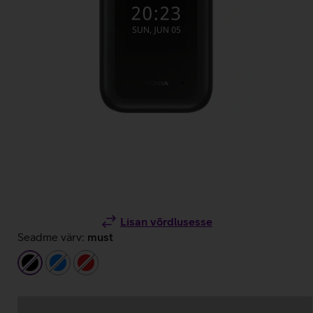
Lisan võrdlusesse
Seadme värv:
must
must
sinine
punane