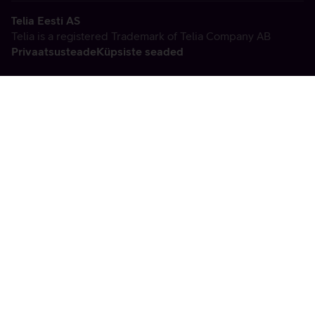
Telia Eesti AS
Telia is a registered Trademark of Telia Company AB
Privaatsusteade
Küpsiste seaded
Vabandame, tekkis
tehniline viga