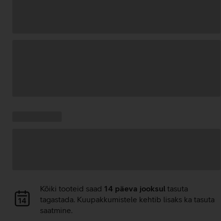
Andmete
laadimine
Kampaania
Andmete
pakkumised:
laadimine
Andmete
Kõiki tooteid saad
14 päeva jooksul
tasuta
laadimine
tagastada. Kuupakkumistele kehtib lisaks ka tasuta
saatmine.