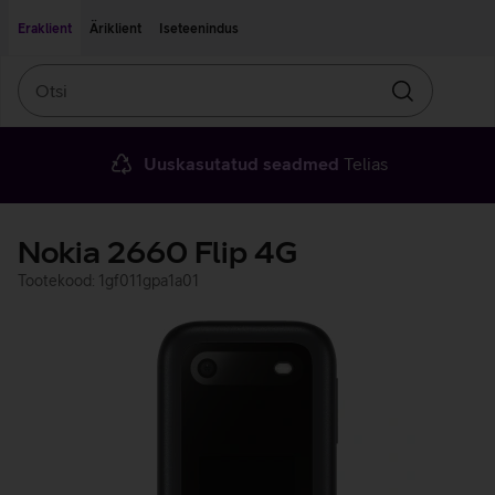
Liigu edasi põhisisu juurde
Ligipääsetavus
Eraklient
Äriklient
Iseteenindus
Otsi
Otsin
Uuskasutatud seadmed
Telias
Nokia 2660 Flip 4G
Tootekood: 1gf011gpa1a01