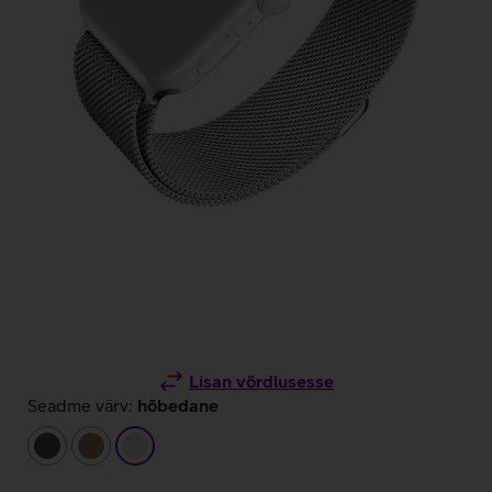
Lisan võrdlusesse
Seadme värv:
hõbedane
tumehall
pronks
hõbedane