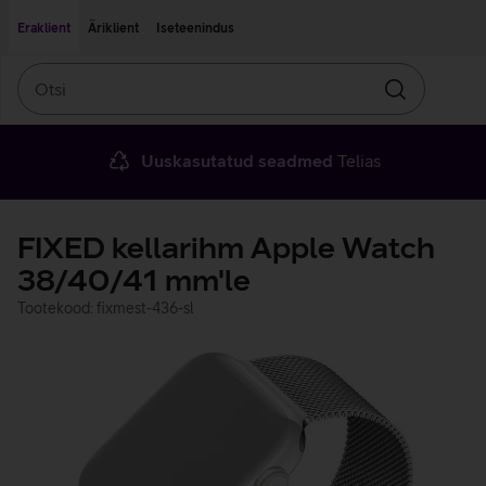
Liigu edasi põhisisu juurde
Ligipääsetavus
Eraklient
Äriklient
Iseteenindus
Otsi
Otsin
Uuskasutatud seadmed
Telias
FIXED kellarihm Apple Watch
38/40/41 mm'le
Tootekood: fixmest-436-sl