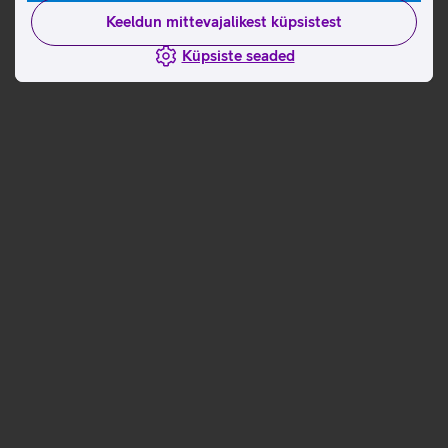
Keeldun mittevajalikest küpsistest
Küpsiste seaded