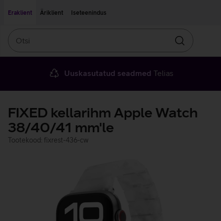
Liigu edasi põhisisu juurde
Ligipääsetavus
Eraklient
Äriklient
Iseteenindus
Otsi
Otsin
Uuskasutatud seadmed
Telias
FIXED kellarihm Apple Watch
38/40/41 mm'le
Tootekood: fixrest-436-cw