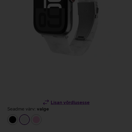
Lisan võrdlusesse
Seadme värv:
valge
must
valge
heleroosa