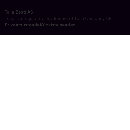
Telia Eesti AS
Telia is a registered Trademark of Telia Company AB
Privaatsusteade
Küpsiste seaded
Vabandame, tekkis
tehniline viga