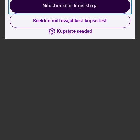
Nõustun kõigi küpsistega
Keeldun mittevajalikest küpsistest
Küpsiste seaded