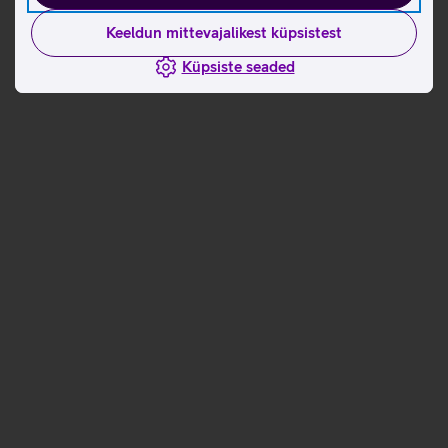
Keeldun mittevajalikest küpsistest
Küpsiste seaded