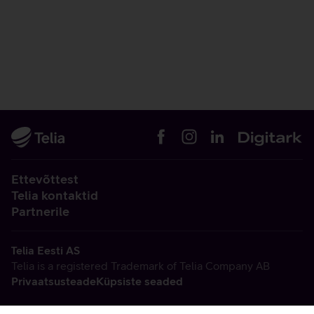
Ettevõttest
Telia kontaktid
Partnerile
Telia Eesti AS
Telia is a registered Trademark of Telia Company AB
Privaatsusteade
Küpsiste seaded