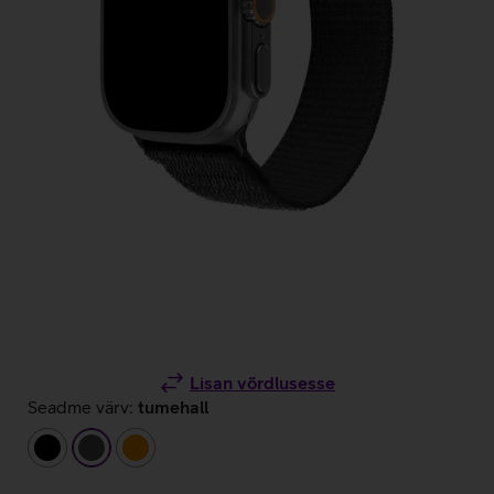
Lisan võrdlusesse
Seadme värv:
tumehall
must
tumehall
oranž