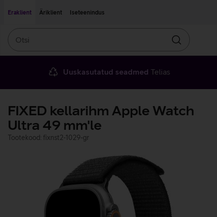
Liigu edasi põhisisu juurde
Ligipääsetavus
Eraklient
Äriklient
Iseteenindus
Otsi
Otsin
Uuskasutatud seadmed
Telias
FIXED kellarihm Apple Watch
Ultra 49 mm'le
Tootekood: fixnst2-1029-gr