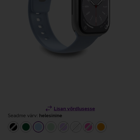
Lisan võrdlusesse
Seadme värv:
helesinine
must
tumeroheline
helesinine
heleroheline
helelilla
valge
roosa
oranž