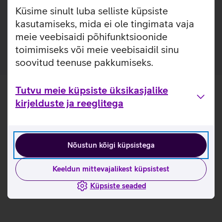
Lisainfo
Puro silikoonist kellarihm on vastupidav, tugev ja pehme.
Küsime sinult luba selliste küpsiste
Tänu oma lihtsale kinnitusele, on kella mugav kanda nii
kasutamiseks, mida ei ole tingimata vaja
treeningutel kui ka muid igapäevatoiminguid tehes.
meie veebisaidi põhifunktsioonide
toimimiseks või meie veebisaidil sinu
soovitud teenuse pakkumiseks.
Tutvu meie küpsiste üksikasjalike
kirjelduste ja reeglitega
Nõustun kõigi küpsistega
Keeldun mittevajalikest küpsistest
Küpsiste seaded