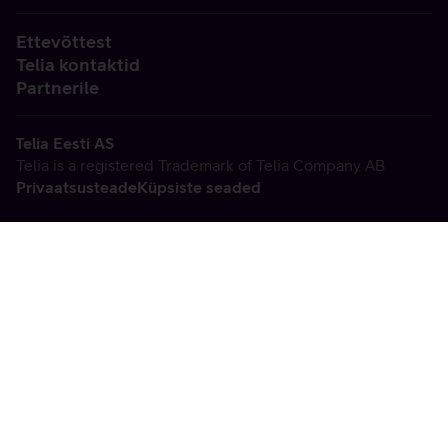
Ettevõttest
Telia kontaktid
Partnerile
Telia Eesti AS
Telia is a registered Trademark of Telia Company AB
Privaatsusteade
Küpsiste seaded