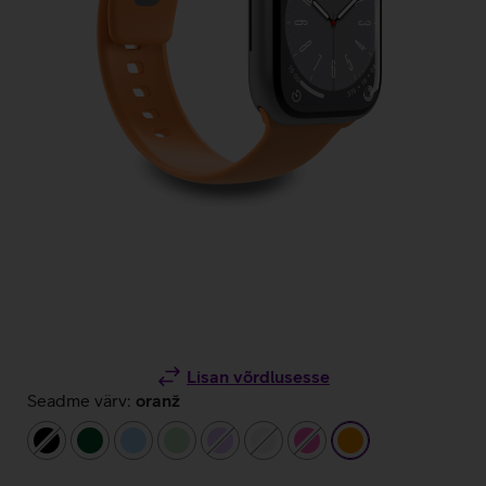
Lisan võrdlusesse
Seadme värv:
oranž
must
tumeroheline
helesinine
heleroheline
helelilla
valge
roosa
oranž