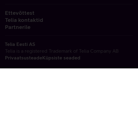
Ettevõttest
Telia kontaktid
Partnerile
Telia Eesti AS
Telia is a registered Trademark of Telia Company AB
Privaatsusteade
Küpsiste seaded