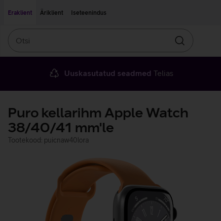
Liigu edasi põhisisu juurde
Ligipääsetavus
Eraklient
Äriklient
Iseteenindus
Otsi
Otsin
Uuskasutatud seadmed
Telias
Puro kellarihm Apple Watch
38/40/41 mm'le
Tootekood: puicnaw40lora