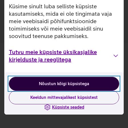
Lisainfo
Puro silikoonist kellarihm on vastupidav, tugev ja pehme.
Küsime sinult luba selliste küpsiste
Tänu oma lihtsale kinnitusele, on kella mugav kanda nii
kasutamiseks, mida ei ole tingimata vaja
treeningutel kui ka muid igapäevatoiminguid tehes.
meie veebisaidi põhifunktsioonide
toimimiseks või meie veebisaidil sinu
soovitud teenuse pakkumiseks.
Tutvu meie küpsiste üksikasjalike
kirjelduste ja reeglitega
Nõustun kõigi küpsistega
Keeldun mittevajalikest küpsistest
Küpsiste seaded