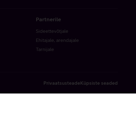
Partnerile
Sideettevõtjale
Ehitajale, arendajale
Tarnijale
Privaatsusteade
Küpsiste seaded