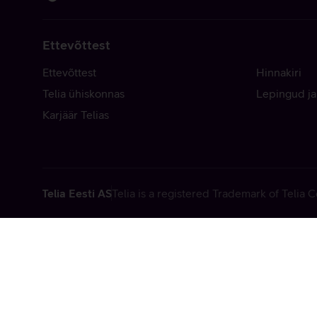
Ettevõttest
Ettevõttest
Hinnakiri
Telia ühiskonnas
Lepingud ja
Karjäär Telias
Telia Eesti AS
Telia is a registered Trademark of Telia