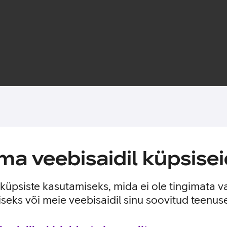
Toote saadavus
a veebisaidil küpsisei
sobib kõikide Apple Watch seeria nutikellade laadimiseks. Tänu
kkus 1 meeter.
e küpsiste kasutamiseks, mida ei ole tingimata v
seks või meie veebisaidil sinu soovitud teenu