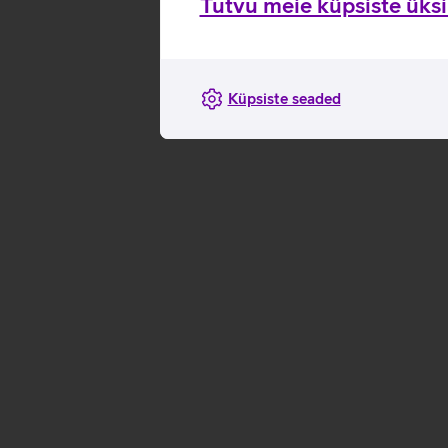
Tutvu meie küpsiste üksik
Küpsiste seaded