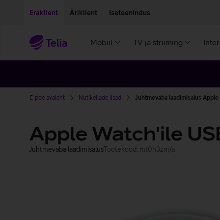
Liigu edasi põhisisu juurde
Ligipääsetavus
Eraklient
Äriklient
Iseteenindus
Mobiil
TV ja striiming
Inte
E-poe avaleht
Nutikellade lisad
Juhtmevaba laadimisalus Apple 
Apple Watch'ile USB
Juhtmevaba laadimisalus
Tootekood: mt0h3zm/a