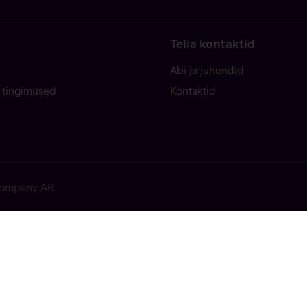
Telia kontaktid
Abi ja juhendid
 tingimused
Kontaktid
 Company AB