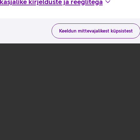
asjalike kirjelduste ja reeglitega
Keeldun mittevajalikest küpsistest