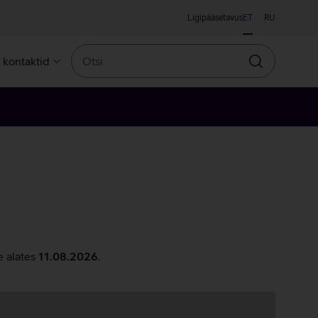
Ligipääsetavus
ET
RU
Otsi
a kontaktid
Otsin
e alates
11.08.2026
.