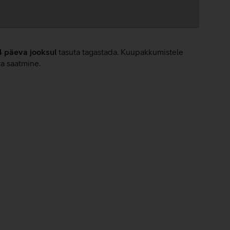
4 päeva jooksul
tasuta tagastada. Kuupakkumistele
ta saatmine.