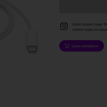
Andmete
laadimine
Andmete
Kõiki tooteid saad
1
laadimine
kehtib lisaks ka tasu
Lisan ostukorvi