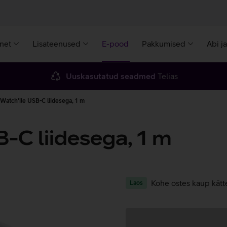
rnet
Lisateenused
E-pood
Pakkumised
Abi j
Uuskasutatud seadmed
Telias
Watch'ile USB-C liidesega, 1 m
-C liidesega, 1 m
Kohe ostes kaup kätt
Laos