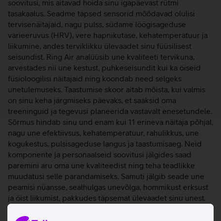
soovitusi, mis aitavad hoida sinu igapäevast rütmi
tasakaalus. Seadme täpsed sensorid mõõdavad olulisi
tervisenäitajaid, nagu pulss, südame löögisageduse
varieeruvus (HRV), vere hapnikutase, kehatemperatuur ja
liikumine, andes terviklikku ülevaadet sinu füüsilisest
seisundist. Ring Air analüüsib une kvaliteeti tervikuna,
arvestades nii une kestust, puhkeseisundit kui ka öiseid
füsioloogilisi näitajaid ning koondab need selgeks
unetulemuseks. Taastumise skoor aitab mõista, kui valmis
on sinu keha järgmiseks päevaks, et saaksid oma
treeninguid ja tegevusi planeerida vastavalt enesetundele.
Sõrmus hindab sinu und enam kui 11 erineva näitaja põhjal,
nagu une efektiivsus, kehatemperatuur, rahulikkus, une
kogukestus, pulsisageduse langus ja taastumisaeg. Neid
komponente ja personaalseid soovitusi jälgides saad
paremini aru oma une kvaliteedist ning teha teadlikke
muudatusi selle parandamiseks. Samuti jälgib seade une
peamisi nüansse, sealhulgas unevõlga, hommikust erksust
ja öist liikumist, pakkudes täpsemat ülevaadet sinu unest.
Ring Air jälgib reaalajas sinu taastumise muutusi,
analüüsides olulisi näitajaid nagu naha temperatuur,