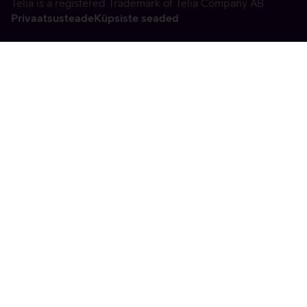
Telia is a registered Trademark of Telia Company AB
Privaatsusteade
Küpsiste seaded
Vabandame, tekkis
tehniline viga
tx:undefined:ut:null