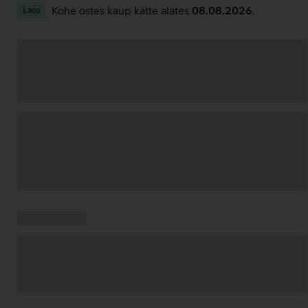
Kohe ostes kaup kätte alates
08.08.2026
.
Laos
Andmete
laadimine
Kampaania
Andmete
pakkumised:
laadimine