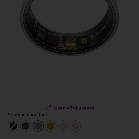
Lisan võrdlusesse
Seadme värv:
hall
must
tumehall
hall
kuldne
hõbedane
roosakuldne