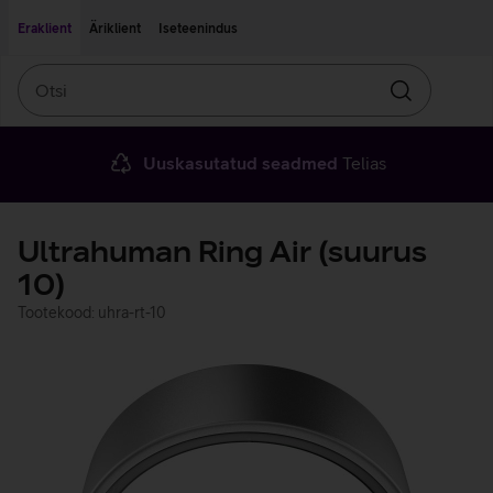
Liigu edasi põhisisu juurde
Ligipääsetavus
Eraklient
Äriklient
Iseteenindus
Otsi
Otsin
Uuskasutatud seadmed
Telias
Ultrahuman Ring Air (suurus
10)
Tootekood: uhra-rt-10