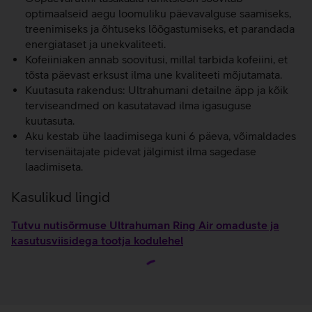
optimaalseid aegu loomuliku päevavalguse saamiseks,
treenimiseks ja õhtuseks lõõgastumiseks, et parandada
energiataset ja unekvaliteeti.
Kofeiiniaken annab soovitusi, millal tarbida kofeiini, et
tõsta päevast erksust ilma une kvaliteeti mõjutamata.
Kuutasuta rakendus: Ultrahumani detailne äpp ja kõik
terviseandmed on kasutatavad ilma igasuguse
kuutasuta.
Aku kestab ühe laadimisega kuni 6 päeva, võimaldades
tervisenäitajate pidevat jälgimist ilma sagedase
laadimiseta.
Kasulikud lingid
Tutvu nutisõrmuse Ultrahuman Ring Air omaduste ja
kasutusviisidega tootja kodulehel