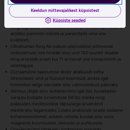
mugavamaid nutisõrmuseid turul.
Hüpoallergeenne sisepind tagab mugava kandmise ega
Keeldun mittevajalikest küpsistest
ärrita nahka.
Küpsiste seaded
Sõrmus jälgib detailselt sinu unefaase, südame
löögisageduse muutlikkust (HRV) ja kehatemperatuuri,
aidates paremini mõista ja parandada oma une
kvaliteeti.
Ultrahuman Ring Air pakub uneindeksil põhinevat
unetulemust, mis hindab sinu und 100-punkti skaalal
ning arvestab enam kui 11 erinevat une komponenti ja
uneetappe.
Dünaamiline taastumise skoor analüüsib keha
stressitaset, und ja füüsilist koormust, andes igal
hommikul selge ülevaate sinu valmisolekust päevaks.
Sõrmus jälgib sinu südamerütmi igal ööl, tuvastades
varajasi kodade virvenduse (AFib) märke ning
pakkudes meditsiinilise täpsusega aruandeid
meelerahu tagamiseks. Lisaks analüüsib seade südame
kohanemisvõimet, aidates mõista, kuidas sinu süda
reageerib koormusele, stressile ja puhkusele.
Ööpäevarütmi tasakaalu funktsioon soovitab