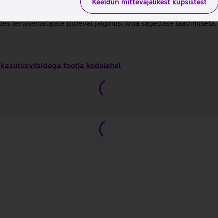
 et tõsta päevast erksust ilma une kvaliteeti mõjutamata.
Keeldun mittevajalikest küpsistest
ik terviseandmed on kasutatavad ilma igasuguse kuutasuta.
s tervisenäitajate pidevat jälgimist ilma sagedase laadimiseta.
kasutusviisidega tootja kodulehel