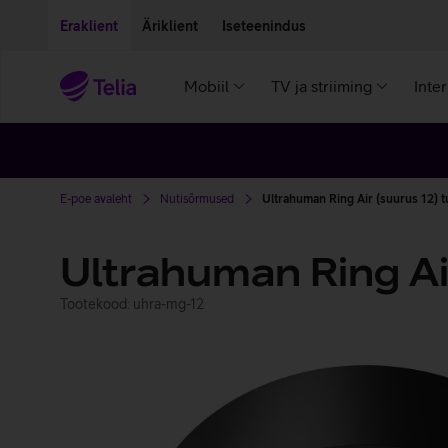
Liigu edasi põhisisu juurde
Ligipääsetavus
Eraklient
Äriklient
Iseteenindus
Mobiil
TV ja striiming
Inte
E-poe avaleht
Nutisõrmused
Ultrahuman Ring Air (suurus 12) 
Ultrahuman Ring Ai
Tootekood: uhra-mg-12