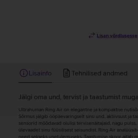
Lisan võrdlusesse
Lisainfo
Tehnilised andmed
Lisainfo
Jälgi oma und, tervist ja taastumist mu
Ultrahuman Ring Air on elegantne ja kompaktne nutisõrm
Sõrmus jälgib ööpäevaringselt sinu und, aktiivsust ja t
sensorid mõõdavad olulisi tervisenäitajaid, nagu pulss
ülevaadet sinu füüsilisest seisundist. Ring Air analüüsi
need selgeks unetulemuseks. Taastumise skoor aitab mõi