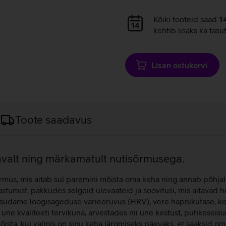
Andmete
Kõiki tooteid saad
1
laadimine
kehtib lisaks ka tasu
Lisan ostukorvi
Toote saadavus
gavalt ning märkamatult nutisõrmusega.
us, mis aitab sul paremini mõista oma keha ning annab põhjalik
aastumist, pakkudes selgeid ülevaateid ja soovitusi, mis aitavad
, südame löögisageduse varieeruvus (HRV), vere hapnikutase, ke
b une kvaliteeti tervikuna, arvestades nii une kestust, puhkeseisu
sta, kui valmis on sinu keha järgmiseks päevaks, et saaksid oma