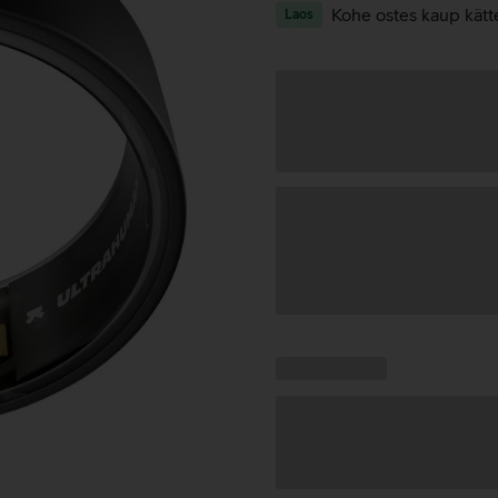
Kohe ostes kaup kätt
Laos
Andmete
laadimine
Kampaania
Andmete
pakkumised:
laadimine