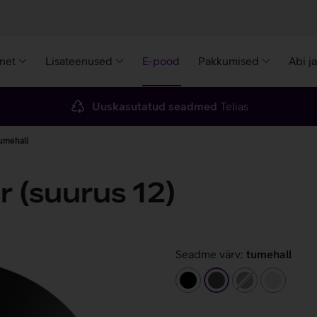
rnet
Lisateenused
E-pood
Pakkumised
Abi j
Uuskasutatud seadmed
Telias
tumehall
r (suurus 12)
Seadme värv:
tumehall
must
tumehall
hall
hõbeda