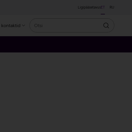
Ligipääsetavus
ET
RU
Otsi
a kontaktid
Otsin
ne