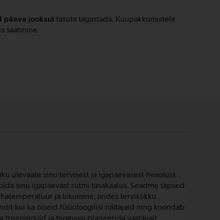
4 päeva jooksul
tasuta tagastada. Kuupakkumistele
ta saatmine.
u ülevaate sinu tervisest ja igapäevasest heaolust.
 hoida sinu igapäevast rütmi tasakaalus. Seadme täpsed
hatemperatuur ja liikumine, andes terviklikku
ndit kui ka öiseid füsioloogilisi näitajaid ning koondab
 treeninguid ja tegevusi planeerida vastavalt