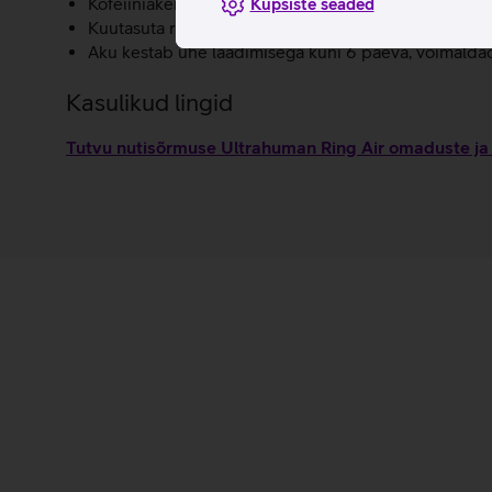
Kofeiiniaken annab soovitusi, millal tarbida kofeiini,
Küpsiste seaded
Kuutasuta rakendus: Ultrahumani detailne äpp ja kõ
Aku kestab ühe laadimisega kuni 6 päeva, võimaldade
Kasulikud lingid
Tutvu nutisõrmuse Ultrahuman Ring Air omaduste ja 