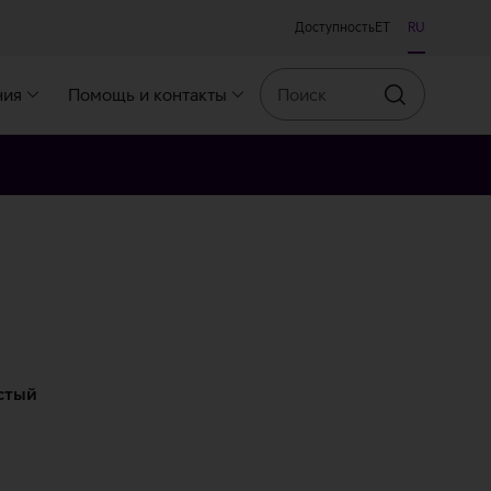
Доступность
ET
RU
Поиск
ния
Помощь и контакты
Искать
стый
истый
зово‑золотой