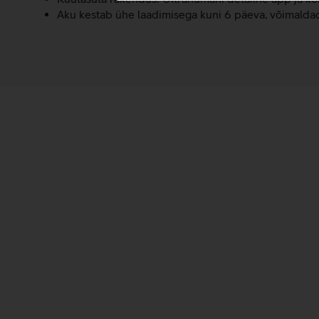
Aku kestab ühe laadimisega kuni 6 päeva, võimaldade