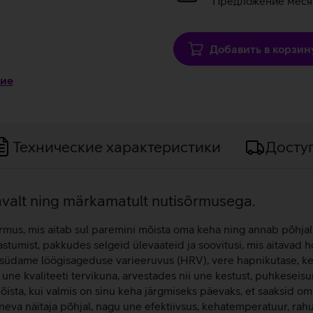
Предложение месяц
Добавить в корзин
ние
Технические характеристики
Досту
gavalt ning märkamatult nutisõrmusega.
us, mis aitab sul paremini mõista oma keha ning annab põhjalik
aastumist, pakkudes selgeid ülevaateid ja soovitusi, mis aitavad
, südame löögisageduse varieeruvus (HRV), vere hapnikutase, ke
b une kvaliteeti tervikuna, arvestades nii une kestust, puhkeseisu
sta, kui valmis on sinu keha järgmiseks päevaks, et saaksid oma
va näitaja põhjal, nagu une efektiivsus, kehatemperatuur, rahu