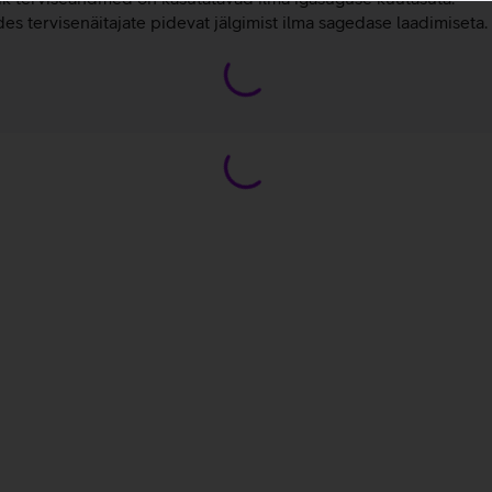
s tervisenäitajate pidevat jälgimist ilma sagedase laadimiseta.