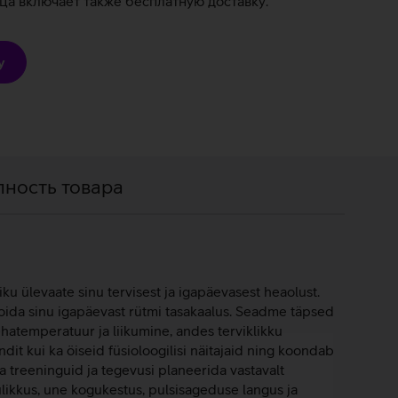
а включает также бесплатную доставку.
у
пность товара
u ülevaate sinu tervisest ja igapäevasest heaolust.
 hoida sinu igapäevast rütmi tasakaalus. Seadme täpsed
hatemperatuur ja liikumine, andes terviklikku
ndit kui ka öiseid füsioloogilisi näitajaid ning koondab
 treeninguid ja tegevusi planeerida vastavalt
likkus, une kogukestus, pulsisageduse langus ja