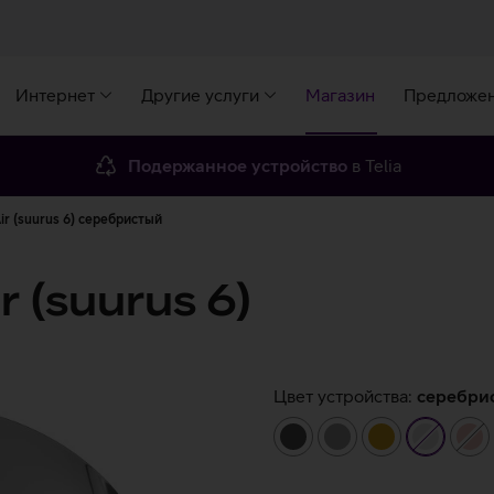
Интернет
Другие услуги
Магазин
Предложе
Подержанное устройство
в Telia
ir (suurus 6) серебристый
r (suurus 6)
Цвет устройства:
серебри
темно-
серый
золотистый
серебр
ро
серый