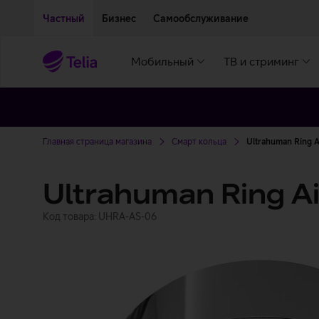
Двигаться дальше к основному контенту
Доступность
Частный
Бизнес
Самообслуживание
Мобильный
ТВ и стриминг
Главная страница магазина
Смарт кольца
Ultrahuman Ring A
Ultrahuman Ring Ai
Код товара: UHRA-AS-06