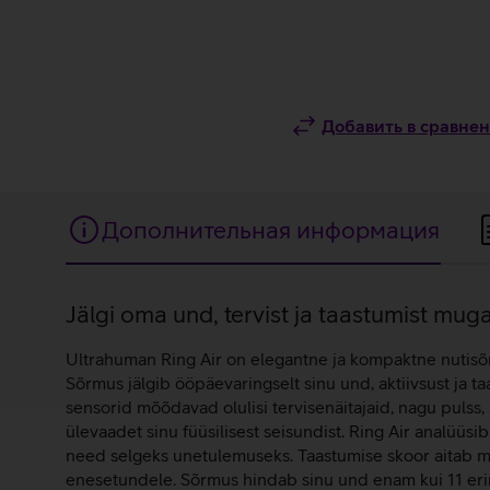
Добавить в сравне
Дополнительная информация
Дополнительная
Jälgi oma und, tervist ja taastumist mu
информация
Ultrahuman Ring Air on elegantne ja kompaktne nutisõrm
Sõrmus jälgib ööpäevaringselt sinu und, aktiivsust ja t
sensorid mõõdavad olulisi tervisenäitajaid, nagu pulss
ülevaadet sinu füüsilisest seisundist. Ring Air analüüsi
need selgeks unetulemuseks. Taastumise skoor aitab mõi
enesetundele. Sõrmus hindab sinu und enam kui 11 erine