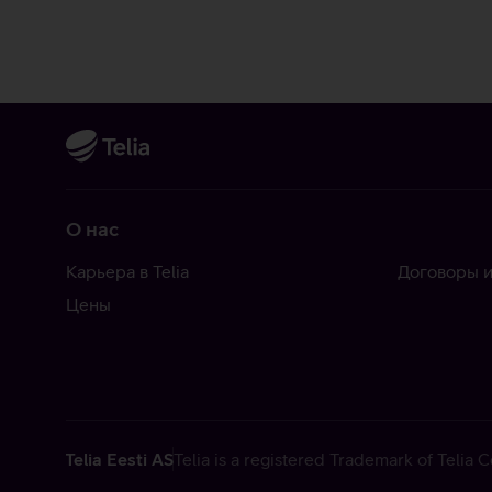
О нас
Карьера в Telia
Договоры и
Цены
Telia Eesti AS
Telia is a registered Trademark of Telia