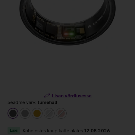
Lisan võrdlusesse
Seadme värv:
tumehall
tumehall
hall
kuldne
hõbedane
roosakuldne
Kohe ostes kaup kätte alates
12.08.2026
.
Laos