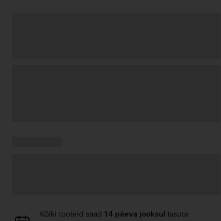
Andmete
laadimine
Kampaania
Andmete
pakkumised:
laadimine
Andmete
Kõiki tooteid saad
14 päeva jooksul
tasuta