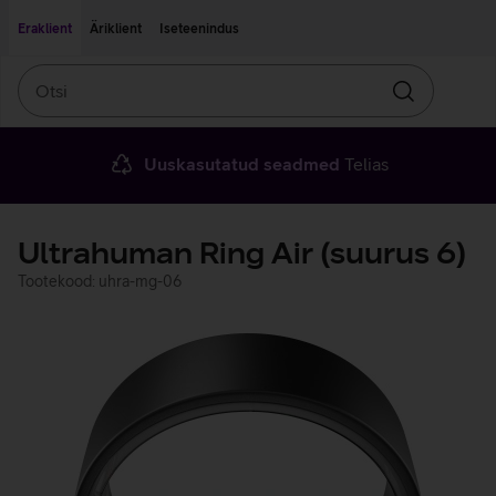
Liigu edasi põhisisu juurde
Ligipääsetavus
Eraklient
Äriklient
Iseteenindus
Otsi
Otsin
Uuskasutatud seadmed
Telias
Ultrahuman Ring Air (suurus 6)
Tootekood: uhra-mg-06