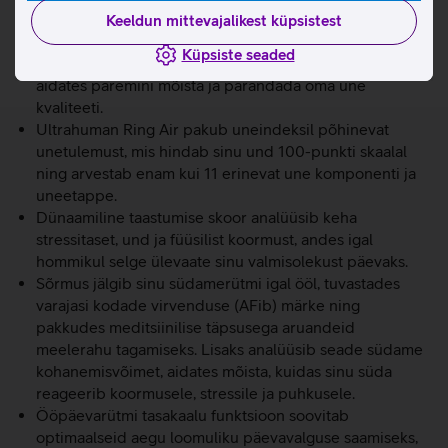
ärrita nahka.
Keeldun mittevajalikest küpsistest
Sõrmus jälgib detailselt sinu unefaase, südame
Küpsiste seaded
löögisageduse muutlikkust (HRV) ja kehatemperatuuri,
aidates paremini mõista ja parandada oma une
kvaliteeti.
Ultrahuman Ring Air pakub uneindeksil põhinevat
unetulemust, mis hindab sinu und 100-punkti skaalal
ning arvestab enam kui 11 erinevat une komponenti ja
uneetappe.
Dünaamiline taastumise skoor analüüsib keha
stressitaset, und ja füüsilist koormust, andes igal
hommikul selge ülevaate sinu valmisolekust päevaks.
Sõrmus jälgib sinu südamerütmi igal ööl, tuvastades
varajasi kodade virvenduse (AFib) märke ning
pakkudes meditsiinilise täpsusega aruandeid
meelerahu tagamiseks. Lisaks analüüsib seade südame
kohanemisvõimet, aidates mõista, kuidas sinu süda
reageerib koormusele, stressile ja puhkusele.
Ööpäevarütmi tasakaalu funktsioon soovitab
optimaalseid aegu loomuliku päevavalguse saamiseks,