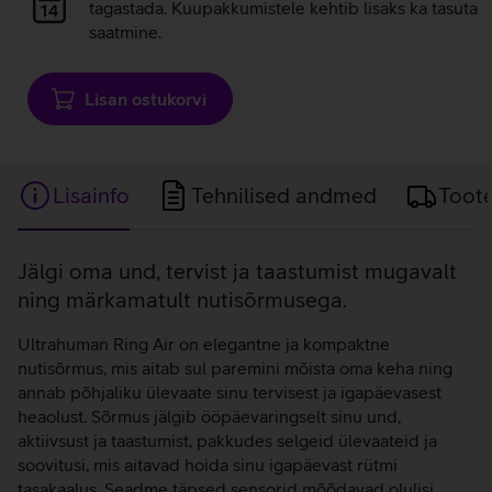
laadimine
tagastada. Kuupakkumistele kehtib lisaks ka tasuta
saatmine.
Lisan ostukorvi
Lisainfo
Tehnilised andmed
Toot
Lisainfo
Jälgi oma und, tervist ja taastumist mugavalt
ning märkamatult nutisõrmusega.
Ultrahuman Ring Air on elegantne ja kompaktne
nutisõrmus, mis aitab sul paremini mõista oma keha ning
annab põhjaliku ülevaate sinu tervisest ja igapäevasest
heaolust. Sõrmus jälgib ööpäevaringselt sinu und,
aktiivsust ja taastumist, pakkudes selgeid ülevaateid ja
soovitusi, mis aitavad hoida sinu igapäevast rütmi
tasakaalus. Seadme täpsed sensorid mõõdavad olulisi