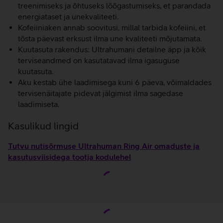
treenimiseks ja õhtuseks lõõgastumiseks, et parandada
energiataset ja unekvaliteeti.
Kofeiiniaken annab soovitusi, millal tarbida kofeiini, et
tõsta päevast erksust ilma une kvaliteeti mõjutamata.
Kuutasuta rakendus: Ultrahumani detailne äpp ja kõik
terviseandmed on kasutatavad ilma igasuguse
kuutasuta.
Aku kestab ühe laadimisega kuni 6 päeva, võimaldades
tervisenäitajate pidevat jälgimist ilma sagedase
laadimiseta.
Kasulikud lingid
Tutvu nutisõrmuse Ultrahuman Ring Air omaduste ja
kasutusviisidega tootja kodulehel