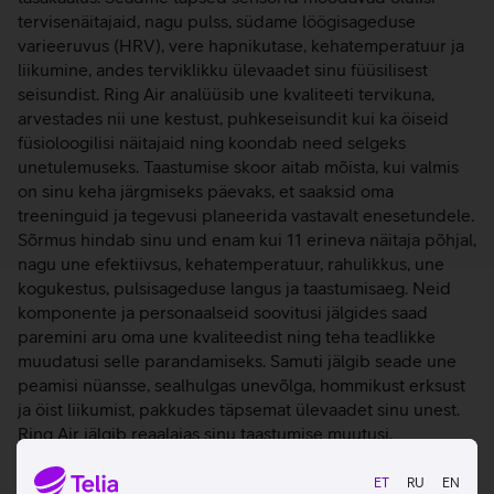
tervisenäitajaid, nagu pulss, südame löögisageduse
varieeruvus (HRV), vere hapnikutase, kehatemperatuur ja
liikumine, andes terviklikku ülevaadet sinu füüsilisest
seisundist. Ring Air analüüsib une kvaliteeti tervikuna,
arvestades nii une kestust, puhkeseisundit kui ka öiseid
füsioloogilisi näitajaid ning koondab need selgeks
unetulemuseks. Taastumise skoor aitab mõista, kui valmis
on sinu keha järgmiseks päevaks, et saaksid oma
treeninguid ja tegevusi planeerida vastavalt enesetundele.
Sõrmus hindab sinu und enam kui 11 erineva näitaja põhjal,
nagu une efektiivsus, kehatemperatuur, rahulikkus, une
kogukestus, pulsisageduse langus ja taastumisaeg. Neid
komponente ja personaalseid soovitusi jälgides saad
paremini aru oma une kvaliteedist ning teha teadlikke
muudatusi selle parandamiseks. Samuti jälgib seade une
peamisi nüansse, sealhulgas unevõlga, hommikust erksust
ja öist liikumist, pakkudes täpsemat ülevaadet sinu unest.
Ring Air jälgib reaalajas sinu taastumise muutusi,
analüüsides olulisi näitajaid nagu naha temperatuur,
puhkepulss (RHR), südame löögisageduse varieeruvus
ET
RU
EN