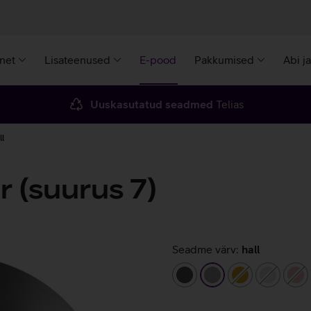
rnet
Lisateenused
E-pood
Pakkumised
Abi j
Uuskasutatud seadmed
Telias
ll
r (suurus 7)
Seadme värv:
hall
tumehall
hall
kuldne
hõbeda
ro