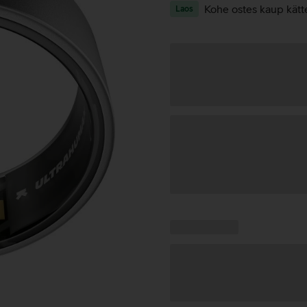
Kohe ostes kaup kätt
Laos
Andmete
laadimine
Kampaania
Andmete
pakkumised:
laadimine