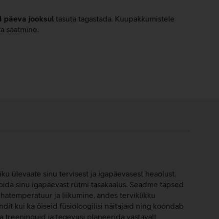
4 päeva jooksul
tasuta tagastada. Kuupakkumistele
ta saatmine.
u ülevaate sinu tervisest ja igapäevasest heaolust.
 hoida sinu igapäevast rütmi tasakaalus. Seadme täpsed
hatemperatuur ja liikumine, andes terviklikku
ndit kui ka öiseid füsioloogilisi näitajaid ning koondab
 treeninguid ja tegevusi planeerida vastavalt