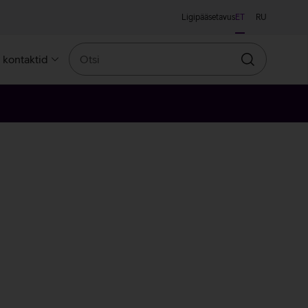
Ligipääsetavus
ET
RU
Otsi
a kontaktid
Otsin
ne
osakuldne