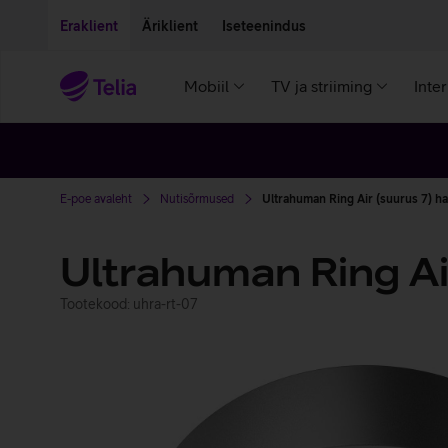
Liigu edasi põhisisu juurde
Ligipääsetavus
Eraklient
Äriklient
Iseteenindus
Mobiil
TV ja striiming
Inte
E-poe avaleht
Nutisõrmused
Ultrahuman Ring Air (suurus 7) ha
Ultrahuman Ring Ai
Tootekood: uhra-rt-07