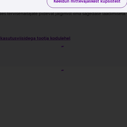
 et tõsta päevast erksust ilma une kvaliteeti mõjutamata.
Keeldun mittevajalikest küpsistest
ik terviseandmed on kasutatavad ilma igasuguse kuutasuta.
s tervisenäitajate pidevat jälgimist ilma sagedase laadimiseta.
kasutusviisidega tootja kodulehel