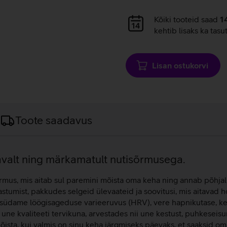
Andmete
Kõiki tooteid saad
1
laadimine
kehtib lisaks ka tasu
Lisan ostukorvi
Toote saadavus
gavalt ning märkamatult nutisõrmusega.
us, mis aitab sul paremini mõista oma keha ning annab põhjalik
aastumist, pakkudes selgeid ülevaateid ja soovitusi, mis aitavad
, südame löögisageduse varieeruvus (HRV), vere hapnikutase, ke
b une kvaliteeti tervikuna, arvestades nii une kestust, puhkeseisu
sta, kui valmis on sinu keha järgmiseks päevaks, et saaksid oma