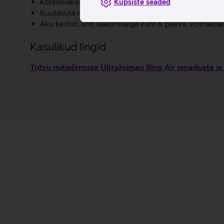
Kofeiiniaken annab soovitusi, millal tarbida kofeiini,
Küpsiste seaded
Kuutasuta rakendus: Ultrahumani detailne äpp ja kõ
Aku kestab ühe laadimisega kuni 6 päeva, võimaldade
Kasulikud lingid
Tutvu nutisõrmuse Ultrahuman Ring Air omaduste ja 