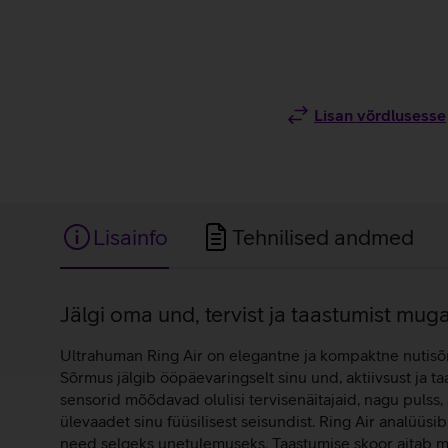
Lisan võrdlusesse
Lisainfo
Tehnilised andmed
Lisainfo
Jälgi oma und, tervist ja taastumist mu
Ultrahuman Ring Air on elegantne ja kompaktne nutisõrm
Sõrmus jälgib ööpäevaringselt sinu und, aktiivsust ja t
sensorid mõõdavad olulisi tervisenäitajaid, nagu pulss
ülevaadet sinu füüsilisest seisundist. Ring Air analüüsi
need selgeks unetulemuseks. Taastumise skoor aitab mõi