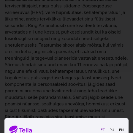
tervisenäitajaid, nagu pulss, südame löögisageduse
varieeruvus (HRV), vere hapnikutase, kehatemperatuur ja
liikumine, andes terviklikku ülevaadet sinu füüsilisest
seisundist. Ring Air analüüsib une kvaliteeti tervikuna,
arvestades nii une kestust, puhkeseisundit kui ka öiseid
füsioloogilisi näitajaid ning koondab need selgeks
unetulemuseks. Taastumise skoor aitab mõista, kui valmis
on sinu keha järgmiseks päevaks, et saaksid oma
treeninguid ja tegevusi planeerida vastavalt enesetundele.
Sõrmus hindab sinu und enam kui 11 erineva näitaja põhjal,
nagu une efektiivsus, kehatemperatuur, rahulikkus, une
kogukestus, pulsisageduse langus ja taastumisaeg. Neid
komponente ja personaalseid soovitusi jälgides saad
paremini aru oma une kvaliteedist ning teha teadlikke
muudatusi selle parandamiseks. Samuti jälgib seade une
peamisi nüansse, sealhulgas unevõlga, hommikust erksust
ja öist liikumist, pakkudes täpsemat ülevaadet sinu unest.
Ring Air jälgib reaalajas sinu taastumise muutusi,
analüüsides olulisi näitajaid nagu naha temperatuur,
puhkepulss (RHR), südame löögisageduse varieeruvus
ET
RU
EN