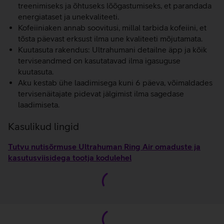
treenimiseks ja õhtuseks lõõgastumiseks, et parandada
energiataset ja unekvaliteeti.
Kofeiiniaken annab soovitusi, millal tarbida kofeiini, et
tõsta päevast erksust ilma une kvaliteeti mõjutamata.
Kuutasuta rakendus: Ultrahumani detailne äpp ja kõik
terviseandmed on kasutatavad ilma igasuguse
kuutasuta.
Aku kestab ühe laadimisega kuni 6 päeva, võimaldades
tervisenäitajate pidevat jälgimist ilma sagedase
laadimiseta.
Kasulikud lingid
Tutvu nutisõrmuse Ultrahuman Ring Air omaduste ja
kasutusviisidega tootja kodulehel