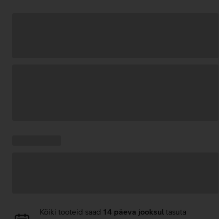
Andmete
laadimine
Kampaania
Andmete
pakkumised:
laadimine
Andmete
Kõiki tooteid saad
14 päeva jooksul
tasuta