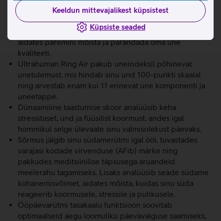
ärrita nahka.
Keeldun mittevajalikest küpsistest
Sõrmus jälgib detailselt sinu unefaase, südame
Küpsiste seaded
löögisageduse muutlikkust (HRV) ja kehatemperatuuri,
aidates paremini mõista ja parandada oma une
kvaliteeti.
Ultrahuman Ring Air pakub uneindeksil põhinevat
unetulemust, mis hindab sinu und 100-punkti skaalal
ning arvestab enam kui 11 erinevat une komponenti ja
uneetappe.
Dünaamiline taastumise skoor analüüsib keha
stressitaset, und ja füüsilist koormust, andes igal
hommikul selge ülevaate sinu valmisolekust päevaks.
Sõrmus jälgib sinu südamerütmi igal ööl, tuvastades
varajasi kodade virvenduse (AFib) märke ning
pakkudes meditsiinilise täpsusega aruandeid
meelerahu tagamiseks. Lisaks analüüsib seade südame
kohanemisvõimet, aidates mõista, kuidas sinu süda
reageerib koormusele, stressile ja puhkusele.
Ööpäevarütmi tasakaalu funktsioon soovitab
optimaalseid aegu loomuliku päevavalguse saamiseks,