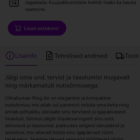
laadimine
tagastada. Kuupakkumistele kehtib lisaks ka tasuta
saatmine.
Lisan ostukorvi
Lisainfo
Tehnilised andmed
Toot
Lisainfo
Jälgi oma und, tervist ja taastumist mugavalt
ning märkamatult nutisõrmusega.
Ultrahuman Ring Air on elegantne ja kompaktne
nutisõrmus, mis aitab sul paremini mõista oma keha ning
annab põhjaliku ülevaate sinu tervisest ja igapäevasest
heaolust. Sõrmus jälgib ööpäevaringselt sinu und,
aktiivsust ja taastumist, pakkudes selgeid ülevaateid ja
soovitusi, mis aitavad hoida sinu igapäevast rütmi
tasakaalus. Seadme täpsed sensorid mõõdavad olulisi