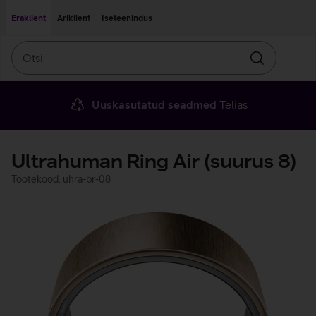
Liigu edasi põhisisu juurde
Ligipääsetavus
Eraklient
Äriklient
Iseteenindus
Otsi
Otsin
Uuskasutatud seadmed
Telias
Ultrahuman Ring Air (suurus 8)
Tootekood: uhra-br-08