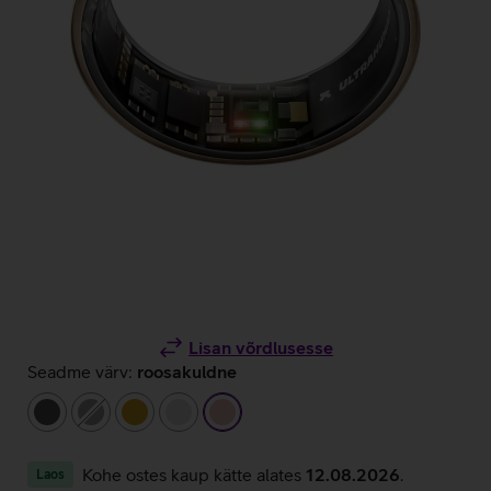
Lisan võrdlusesse
Seadme värv:
roosakuldne
tumehall
hall
kuldne
hõbedane
roosakuldne
Kohe ostes kaup kätte alates
12.08.2026
.
Laos