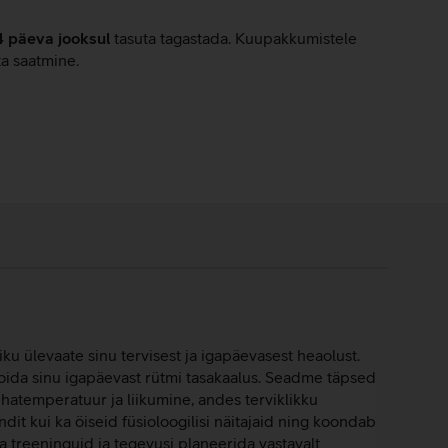
4 päeva jooksul
tasuta tagastada. Kuupakkumistele
ta saatmine.
u ülevaate sinu tervisest ja igapäevasest heaolust.
 hoida sinu igapäevast rütmi tasakaalus. Seadme täpsed
hatemperatuur ja liikumine, andes terviklikku
ndit kui ka öiseid füsioloogilisi näitajaid ning koondab
 treeninguid ja tegevusi planeerida vastavalt