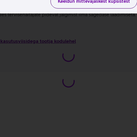
 et tõsta päevast erksust ilma une kvaliteeti mõjutamata.
Keeldun mittevajalikest küpsistest
ik terviseandmed on kasutatavad ilma igasuguse kuutasuta.
s tervisenäitajate pidevat jälgimist ilma sagedase laadimiseta.
kasutusviisidega tootja kodulehel