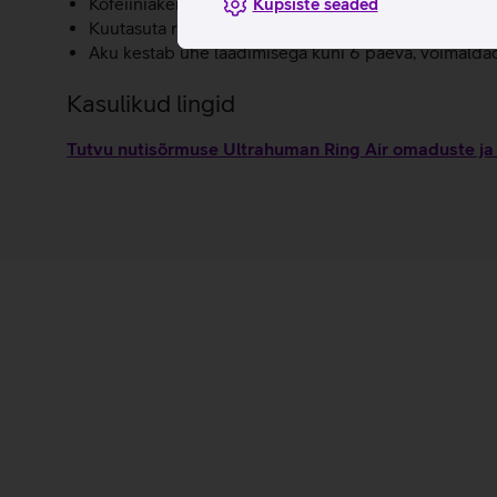
Kofeiiniaken annab soovitusi, millal tarbida kofeiini,
Küpsiste seaded
Kuutasuta rakendus: Ultrahumani detailne äpp ja kõ
Aku kestab ühe laadimisega kuni 6 päeva, võimaldade
Kasulikud lingid
Tutvu nutisõrmuse Ultrahuman Ring Air omaduste ja 