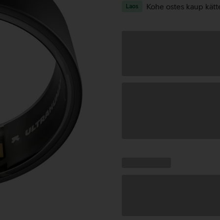
Kohe ostes kaup kätt
Laos
Andmete
laadimine
Kampaania
Andmete
pakkumised:
laadimine