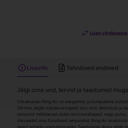
Lisan võrdlusesse
Lisainfo
Tehnilised andmed
Lisainfo
Jälgi oma und, tervist ja taastumist mu
Ultrahuman Ring Air on elegantne ja kompaktne nutisõrm
Sõrmus jälgib ööpäevaringselt sinu und, aktiivsust ja t
sensorid mõõdavad olulisi tervisenäitajaid, nagu pulss
ülevaadet sinu füüsilisest seisundist. Ring Air analüüsi
need selgeks unetulemuseks. Taastumise skoor aitab mõi