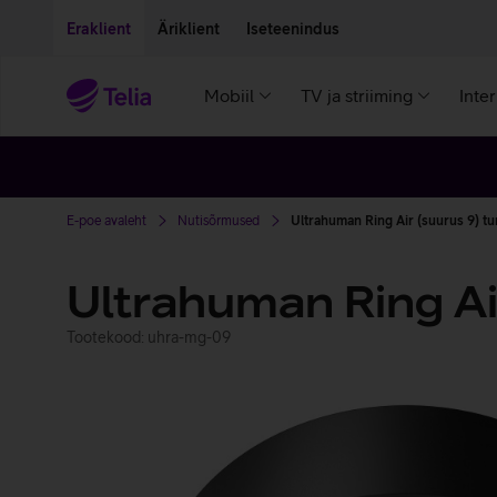
Liigu edasi põhisisu juurde
Ligipääsetavus
Eraklient
Äriklient
Iseteenindus
Mobiil
TV ja striiming
Inte
E-poe avaleht
Nutisõrmused
Ultrahuman Ring Air (suurus 9) t
Ultrahuman Ring Ai
Tootekood: uhra-mg-09