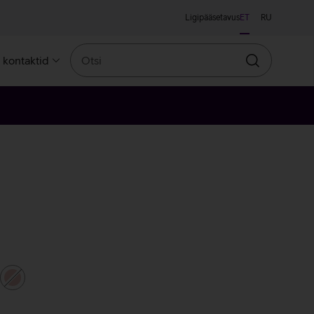
Ligipääsetavus
ET
RU
Otsi
a kontaktid
Otsin
bedane
roosakuldne