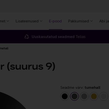
rnet
Lisateenused
E-pood
Pakkumised
Abi j
Uuskasutatud seadmed
Telias
umehall
r (suurus 9)
Seadme värv:
tumehall
must
tumehall
hall
kuldne
hõ