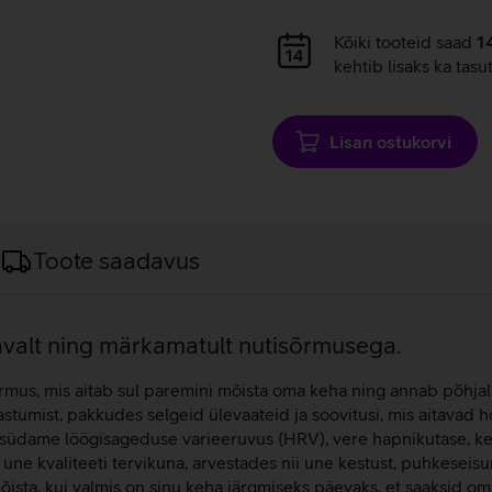
Andmete
Kõiki tooteid saad
1
laadimine
kehtib lisaks ka tasu
Lisan ostukorvi
Toote saadavus
gavalt ning märkamatult nutisõrmusega.
us, mis aitab sul paremini mõista oma keha ning annab põhjalik
aastumist, pakkudes selgeid ülevaateid ja soovitusi, mis aitavad
, südame löögisageduse varieeruvus (HRV), vere hapnikutase, ke
b une kvaliteeti tervikuna, arvestades nii une kestust, puhkeseisu
sta, kui valmis on sinu keha järgmiseks päevaks, et saaksid oma