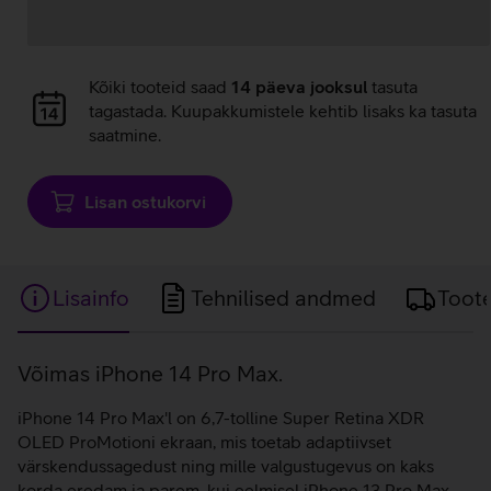
Andmete
Kõiki tooteid saad
14 päeva jooksul
tasuta
laadimine
tagastada. Kuupakkumistele kehtib lisaks ka tasuta
saatmine.
Lisan ostukorvi
Lisainfo
Tehnilised andmed
Toot
Lisainfo
Võimas iPhone 14 Pro Max.
iPhone 14 Pro Max'l on 6,7-tolline Super Retina XDR
OLED ProMotioni ekraan, mis toetab adaptiivset
värskendussagedust ning mille valgustugevus on kaks
korda eredam ja parem, kui eelmisel iPhone 13 Pro Max