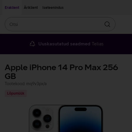
Liigu edasi põhisisu juurde
Ligipääsetavus
Eraklient
Äriklient
Iseteenindus
Otsi
Otsin
Uuskasutatud seadmed
Telias
Apple iPhone 14 Pro Max 256
GB
Tootekood: mq9v3px/a
Lõpumüük