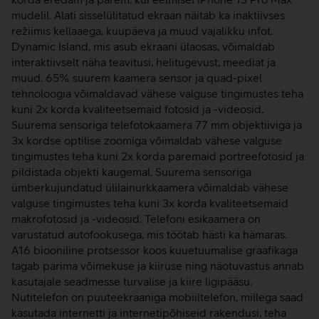
mudelil. Alati sisselülitatud ekraan näitab ka inaktiivses
režiimis kellaaega, kuupäeva ja muud vajalikku infot.
Dynamic Island, mis asub ekraani ülaosas, võimaldab
interaktiivselt näha teavitusi, helitugevust, meediat ja
muud. 65% suurem kaamera sensor ja quad-pixel
tehnoloogia võimaldavad vähese valguse tingimustes teha
kuni 2x korda kvaliteetsemaid fotosid ja -videosid.
Suurema sensoriga telefotokaamera 77 mm objektiiviga ja
3x kordse optilise zoomiga võimaldab vähese valguse
tingimustes teha kuni 2x korda paremaid portreefotosid ja
pildistada objekti kaugemal. Suurema sensoriga
ümberkujundatud ülilainurkkaamera võimaldab vähese
valguse tingimustes teha kuni 3x korda kvaliteetsemaid
makrofotosid ja -videosid. Telefoni esikaamera on
varustatud autofookusega, mis töötab hästi ka hämaras.
A16 biooniline protsessor koos kuuetuumalise graafikaga
tagab parima võimekuse ja kiiruse ning näotuvastus annab
kasutajale seadmesse turvalise ja kiire ligipääsu.
Nutitelefon on puuteekraaniga mobiiltelefon, millega saad
kasutada internetti ja internetipõhiseid rakendusi, teha