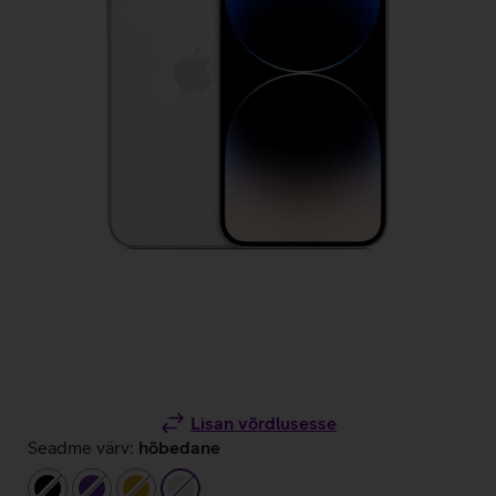
Lisan võrdlusesse
Seadme värv:
hõbedane
must
tumelilla
kuldne
hõbedane