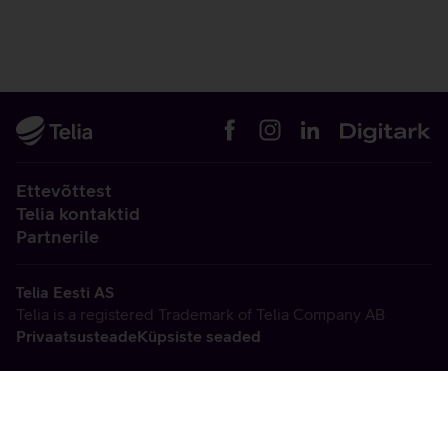
Ettevõttest
Telia kontaktid
Partnerile
Telia Eesti AS
Telia is a registered Trademark of Telia Company AB
Privaatsusteade
Küpsiste seaded