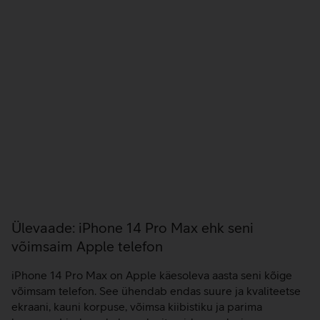
Ülevaade: iPhone 14 Pro Max ehk seni
võimsaim Apple telefon
iPhone 14 Pro Max on Apple käesoleva aasta seni kõige
võimsam telefon. See ühendab endas suure ja kvaliteetse
ekraani, kauni korpuse, võimsa kiibistiku ja parima
kaamera. Lisaks pakub veel mitmeid uuendusi nagu
näiteks alati sees ekraan ja virtual island. Seega tõeline
ladvaõun? Tõtt öelda ongi 14 Pro Max saanud eelmise
põlvkonnaga võrreldes mitmeid vägagi häid uuendusi…