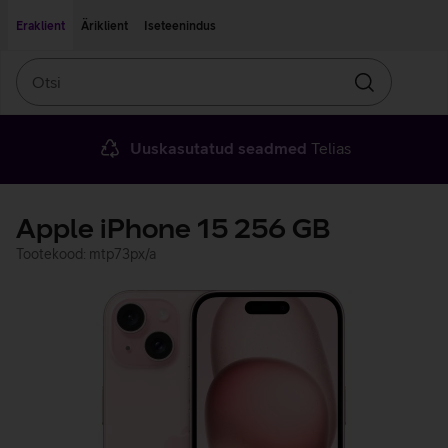
Liigu edasi põhisisu juurde
Ligipääsetavus
Eraklient
Äriklient
Iseteenindus
Otsi
Otsin
Uuskasutatud seadmed
Telias
Apple iPhone 15 256 GB
Tootekood: mtp73px/a