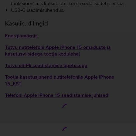
funktsioon, mis kutsub abi, kui sa seda ise teha ei saa.
USB-C laadimisühendus.
Kasulikud lingid
Energiamärgis
Tutvu nutitelefoni Apple iPhone 15 omaduste ja
kasutusviisidega tootja kodulehel
Tutvu eSIMi seadistamise õpetusega
Tootja kasutusjuhend nutitelefonile Apple iPhone
15_EST
Telefoni Apple iPhone 15 seadistamise juhised