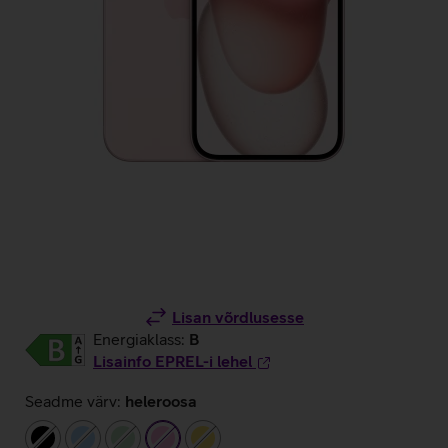
Lisan võrdlusesse
Energiaklass:
B
Lisainfo EPREL-i lehel
Seadme värv:
heleroosa
must
helesinine
heleroheline
heleroosa
kollane