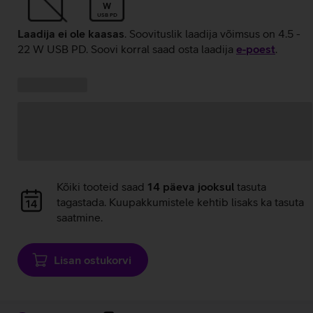
W
USB PD
Laadija ei ole kaasas
. Soovituslik laadija võimsus on 4.5 -
22 W USB PD. Soovi korral saad osta laadija
e‑poest
.
Kampaania
Andmete
pakkumised:
laadimine
Andmete
Kõiki tooteid saad
14 päeva jooksul
tasuta
laadimine
tagastada. Kuupakkumistele kehtib lisaks ka tasuta
saatmine.
Lisan ostukorvi