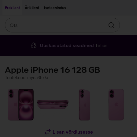
Liigu edasi põhisisu juurde
Ligipääsetavus
Eraklient
Äriklient
Iseteenindus
Otsi
Otsin
Uuskasutatud seadmed
Telias
Apple iPhone 16 128 GB
Tootekood: myea3hx/a
Lisan võrdlusesse