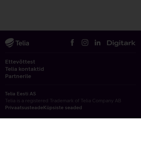
Ettevõttest
Telia kontaktid
Partnerile
Telia Eesti AS
Telia is a registered Trademark of Telia Company AB
Privaatsusteade
Küpsiste seaded