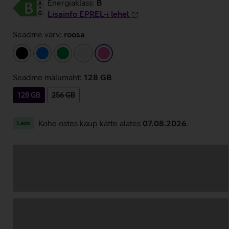
Energiaklass:
B
Lisainfo EPREL-i lehel
Seadme värv:
roosa
must
sinine
roheline
valge
roosa
Seadme mälumaht:
128 GB
128 GB
256 GB
Kohe ostes kaup kätte alates
07.08.2026
.
Laos