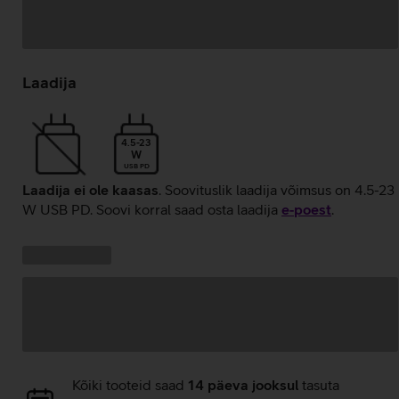
Andmete
laadimine
Laadija
4.5-23
W
USB PD
Laadija ei ole kaasas
. Soovituslik laadija võimsus on 4.5-23
W USB PD. Soovi korral saad osta laadija
e‑poest
.
Kampaania
Andmete
pakkumised:
laadimine
Andmete
Kõiki tooteid saad
14 päeva jooksul
tasuta