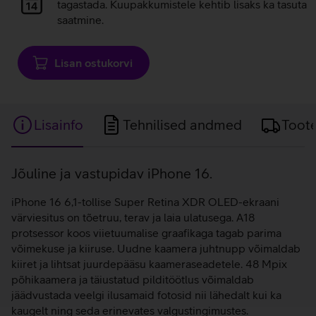
laadimine
tagastada. Kuupakkumistele kehtib lisaks ka tasuta
saatmine.
Lisan ostukorvi
Lisainfo
Tehnilised andmed
Toot
Lisainfo
Jõuline ja vastupidav iPhone 16.
iPhone 16 6,1-tollise Super Retina XDR OLED-ekraani
värviesitus on tõetruu, terav ja laia ulatusega. A18
protsessor koos viietuumalise graafikaga tagab parima
võimekuse ja kiiruse. Uudne kaamera juhtnupp võimaldab
kiiret ja lihtsat juurdepääsu kaameraseadetele. 48 Mpix
põhikaamera ja täiustatud pilditöötlus võimaldab
jäädvustada veelgi ilusamaid fotosid nii lähedalt kui ka
kaugelt ning seda erinevates valgustingimustes.