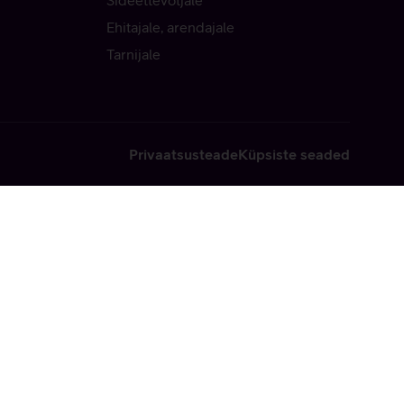
Sideettevõtjale
Ehitajale, arendajale
Tarnijale
Privaatsusteade
Küpsiste seaded