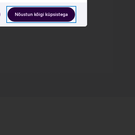
Nõustun kõigi küpsistega