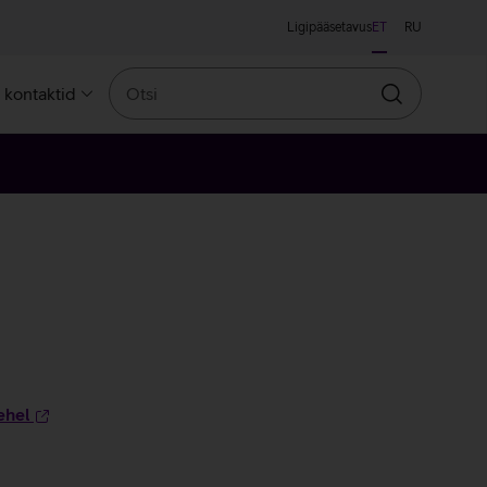
Ligipääsetavus
ET
RU
Otsi
a kontaktid
Otsin
ehel