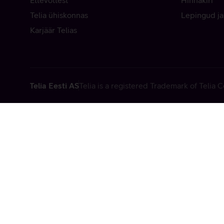
Ettevõttest
Hinnakiri
Telia ühiskonnas
Lepingud ja
Karjäär Telias
Telia Eesti AS
Telia is a registered Trademark of Telia
Vabandame, t