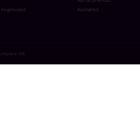
Abi ja juhendid
 tingimused
Kontaktid
 Company AB
ekkis