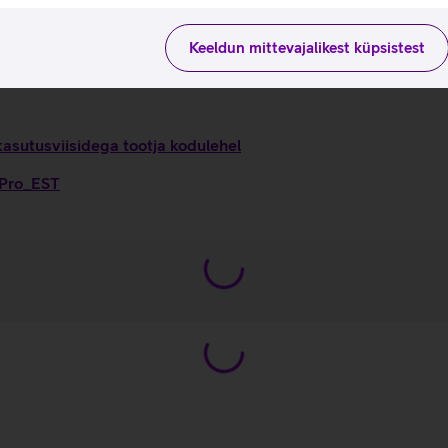
Keeldun mittevajalikest küpsistest
kasutusviisidega tootja kodulehel
 Pro_EST