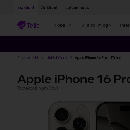
Liigu edasi põhisisu juurde
Ligipääsetavus
Eraklient
Äriklient
Iseteenindus
Mobiil
TV ja striiming
Inte
E-poe avaleht
Nutitelefonid
Apple iPhone 16 Pro 1 TB hall
Apple iPhone 16 Pr
Tootekood: mynx3hx/a