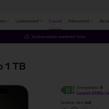
rnet
Lisateenused
E-pood
Pakkumised
Abi j
Uuskasutatud seadmed
Telias
o 1 TB
Energiaklass:
B
Lisainfo EPREL-i l
Seadme värv:
hall