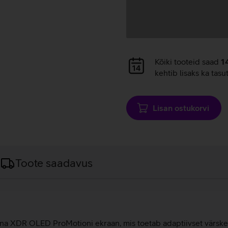
Andmete
Kõiki tooteid saad
1
laadimine
kehtib lisaks ka tasu
Lisan ostukorvi
Toote saadavus
etina XDR OLED ProMotioni ekraan, mis toetab adaptiivset värsk