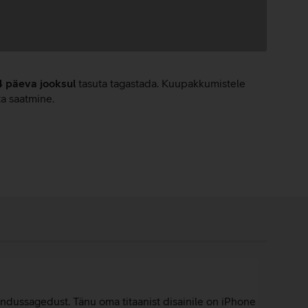
4 päeva jooksul
tasuta tagastada. Kuupakkumistele
ta saatmine.
endussagedust. Tänu oma titaanist disainile on iPhone