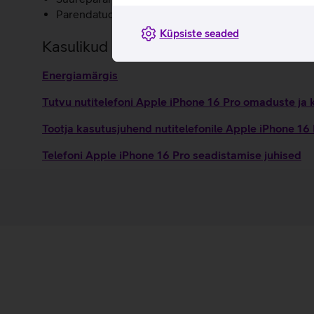
Parendatud akukestvus.
Küpsiste seaded
Kasulikud lingid
Energiamärgis
Tutvu nutitelefoni Apple iPhone 16 Pro omaduste ja 
Tootja kasutusjuhend nutitelefonile Apple iPhone 16
Telefoni Apple iPhone 16 Pro seadistamise juhised