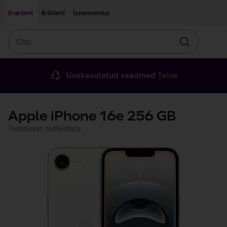
Liigu edasi põhisisu juurde
Ligipääsetavus
Eraklient
Äriklient
Iseteenindus
Otsi
Otsin
Uuskasutatud seadmed
Telias
Apple iPhone 16e 256 GB
Tootekood: md1w4hx/a