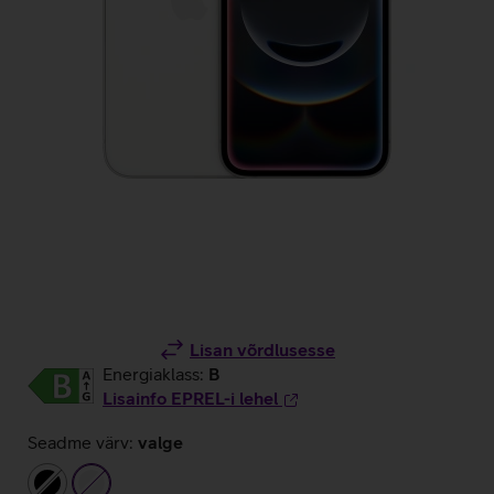
Lisan võrdlusesse
Energiaklass:
B
Lisainfo EPREL-i lehel
Seadme värv:
valge
must
valge