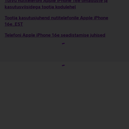
Tutvu nutitelefoni Apple iPhone 16e omaduste ja
kasutusviisidega tootja kodulehel
Tootja kasutusjuhend nutitelefonile Apple iPhone
16e_EST
Telefoni Apple iPhone 16e seadistamise juhised