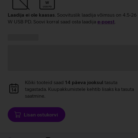
W
USB PD
Laadija ei ole kaasas
. Soovituslik laadija võimsus on 4.5-26
W USB PD. Soovi korral saad osta laadija
e‑poest
.
Kampaania
Andmete
pakkumised:
laadimine
Andmete
Kõiki tooteid saad
14 päeva jooksul
tasuta
laadimine
tagastada. Kuupakkumistele kehtib lisaks ka tasuta
saatmine.
Lisan ostukorvi