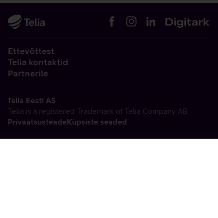
Ettevõttest
Telia kontaktid
Partnerile
Telia Eesti AS
Telia is a registered Trademark of Telia Company AB
Privaatsusteade
Küpsiste seaded