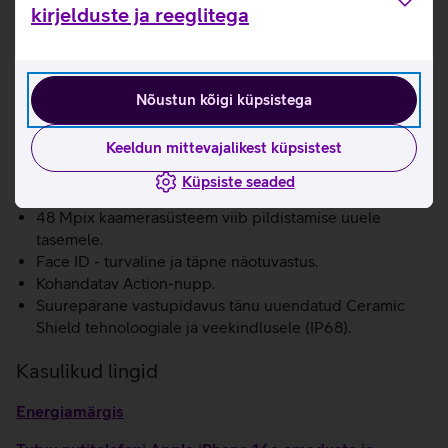
internetipõhiseid rakendusi, teha pilte, videosid, helistada,
kirjelduste ja reeglitega
saata sõnumeid ja tarbida voogedastusteenuseid (näiteks
Telia TV-d).
Selleks, et saaksid telefoniga 5G-d kasutada, kontrolli,
Nõustun kõigi küpsistega
kas sinu mobiilipakett toetab 5G-d.
Loen lähemalt
6.1-tolline Super Retina XDR ekraan eredusega kuni
Keeldun mittevajalikest küpsistest
1200 nitti.
Võimsust tagab nutitelefoni kiip A18 koos neljatuumalise
Küpsiste seaded
graafikaga.
48 Mpix kaamerasüsteem viib pildistamise uuele
tasemele.
Face ID - turvaline ja täpne näotuvastus.
Kohandatav Action-nupp.
Suurepärane vastupidavus tänu uuendatud Ceramic
Shield tehnoloogiale ja veekindlusele (IP68).
Kasulikud lingid
Energiamärgis