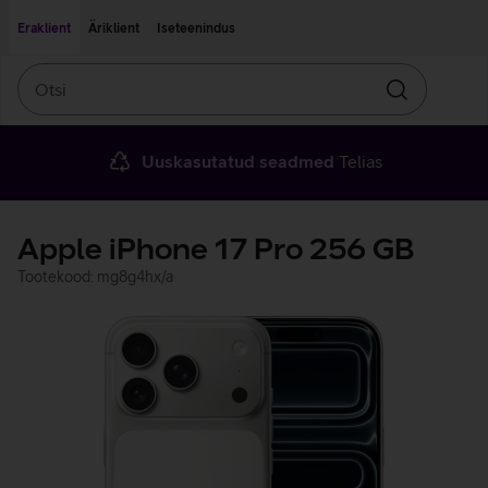
Liigu edasi põhisisu juurde
Ligipääsetavus
Eraklient
Äriklient
Iseteenindus
Otsi
Otsin
Uuskasutatud seadmed
Telias
Apple iPhone 17 Pro 256 GB
Tootekood: mg8g4hx/a