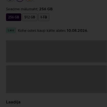
Seadme mälumaht:
256 GB
256 GB
512 GB
1 TB
Kohe ostes kaup kätte alates
10.08.2026
.
Laos
Andmete
laadimine
Laadija