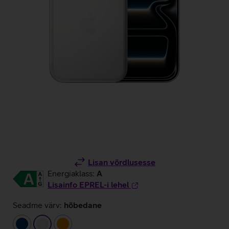
Lisan võrdlusesse
Energiaklass:
A
Lisainfo EPREL-i lehel
Seadme värv:
hõbedane
tumesinine
hõbedane
oranž