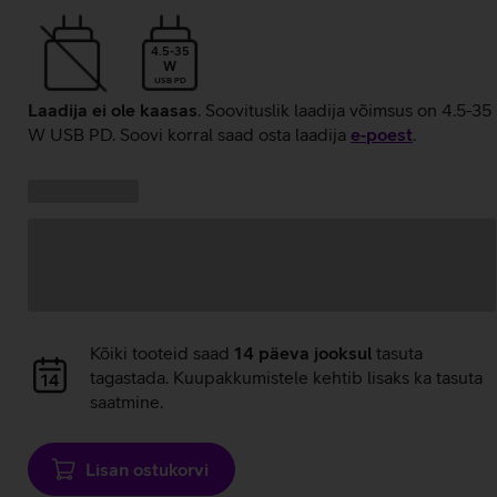
4.5-35
W
USB PD
Laadija ei ole kaasas
. Soovituslik laadija võimsus on 4.5-35
W USB PD. Soovi korral saad osta laadija
e‑poest
.
Kampaania
Andmete
pakkumised:
laadimine
Andmete
Kõiki tooteid saad
14 päeva jooksul
tasuta
laadimine
tagastada. Kuupakkumistele kehtib lisaks ka tasuta
saatmine.
Lisan ostukorvi