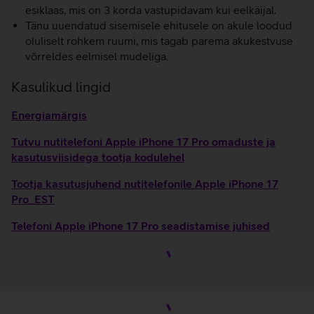
esiklaas, mis on 3 korda vastupidavam kui eelkäijal.
Tänu uuendatud sisemisele ehitusele on akule loodud
oluliselt rohkem ruumi, mis tagab parema akukestvuse
võrreldes eelmisel mudeliga.
Kasulikud lingid
Energiamärgis
Tutvu nutitelefoni Apple iPhone 17 Pro omaduste ja
kasutusviisidega tootja kodulehel
Tootja kasutusjuhend nutitelefonile Apple iPhone 17
Pro_EST
Telefoni Apple iPhone 17 Pro seadistamise juhised