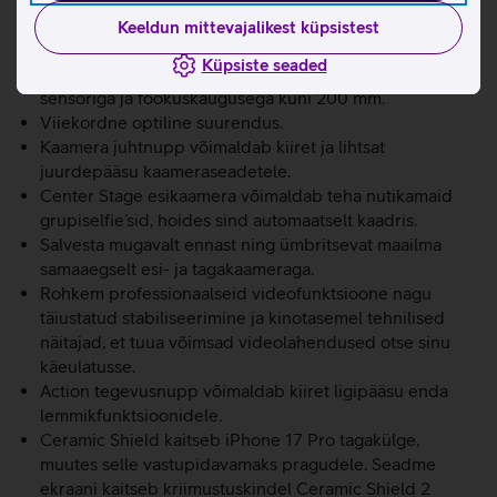
ProMotioni ekraaniga, mis toetab 120 Hz adaptiivset
värskendussagedust ja on eredusega kuni 3000 nitti.
Keeldun mittevajalikest küpsistest
Võimas A19 Pro kiip koos vesijahutusega.
Küpsiste seaded
Võimas 48 Mpix Fusion profikaamerasüsteem suurema
sensoriga ja fookuskaugusega kuni 200 mm.
Viiekordne optiline suurendus.
Kaamera juhtnupp võimaldab kiiret ja lihtsat
juurdepääsu kaameraseadetele.
Center Stage esikaamera võimaldab teha nutikamaid
grupiselfie’sid, hoides sind automaatselt kaadris.
Salvesta mugavalt ennast ning ümbritsevat maailma
samaaegselt esi- ja tagakaameraga.
Rohkem professionaalseid videofunktsioone nagu
täiustatud stabiliseerimine ja kinotasemel tehnilised
näitajad, et tuua võimsad videolahendused otse sinu
käeulatusse.
Action tegevusnupp võimaldab kiiret ligipääsu enda
lemmikfunktsioonidele.
Ceramic Shield kaitseb iPhone 17 Pro tagakülge,
muutes selle vastupidavamaks pragudele. Seadme
ekraani kaitseb kriimustuskindel Ceramic Shield 2