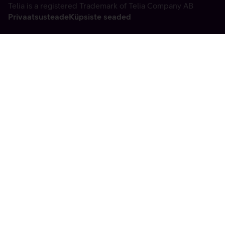
Telia is a registered Trademark of Telia Company AB
Privaatsusteade
Küpsiste seaded
Vabandame, tekkis
tehniline viga
tx:undefined:ut:null