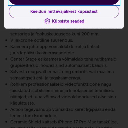
Täiustatud 6,9-tolline Super Retina XDR koos
ProMotioni ekraaniga, mis toetab 120 Hz adaptiivset
Keeldun mittevajalikest küpsistest
värskendussagedust ja on eredusega kuni 3000 nitti.
Küpsiste seaded
Võimas A19 Pro kiip koos vesijahutusega.
Võimas 48 Mpix Fusion profikaamerasüsteem suurema
sensoriga ja fookuskaugusega kuni 200 mm.
Viiekordne optiline suurendus.
Kaamera juhtnupp võimaldab kiiret ja lihtsat
juurdepääsu kaameraseadetele.
Center Stage esikaamera võimaldab teha nutikamaid
grupiselfie’sid, hoides sind automaatselt kaadris.
Salvesta mugavalt ennast ning ümbritsevat maailma
samaaegselt esi- ja tagakaameraga.
Rohkem professionaalseid videofunktsioone nagu
täiustatud stabiliseerimine ja kinotasemel tehnilised
näitajad, et tuua võimsad videolahendused otse sinu
käeulatusse.
Action tegevusnupp võimaldab kiiret ligipääsu enda
lemmikfunktsioonidele.
Ceramic Shield kaitseb iPhone 17 Pro Max tagakülge,