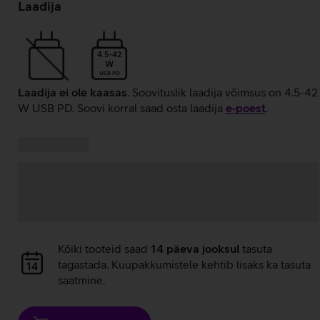
laadimine
Laadija
4.5-42
W
USB PD
Laadija ei ole kaasas
. Soovituslik laadija võimsus on 4.5-42
W USB PD. Soovi korral saad osta laadija
e‑poest
.
Kampaania
Andmete
pakkumised:
laadimine
Andmete
Kõiki tooteid saad
14 päeva jooksul
tasuta
laadimine
tagastada. Kuupakkumistele kehtib lisaks ka tasuta
saatmine.