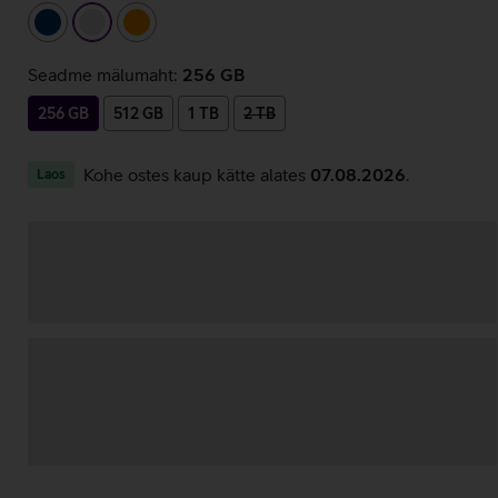
tumesinine
hõbedane
oranž
Seadme mälumaht:
256 GB
256 GB
512 GB
1 TB
2 TB
Kohe ostes kaup kätte alates
07.08.2026
.
Laos
Andmete