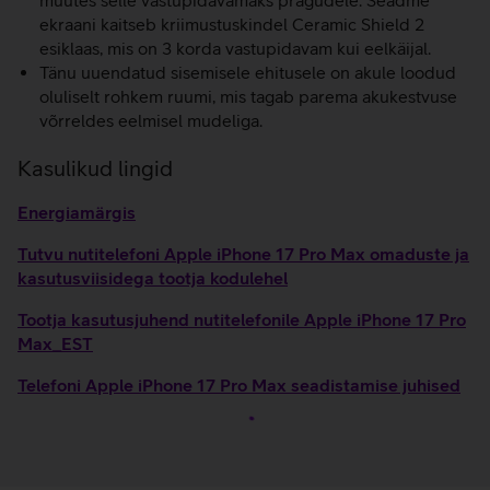
muutes selle vastupidavamaks pragudele. Seadme
ekraani kaitseb kriimustuskindel Ceramic Shield 2
esiklaas, mis on 3 korda vastupidavam kui eelkäijal.
Tänu uuendatud sisemisele ehitusele on akule loodud
oluliselt rohkem ruumi, mis tagab parema akukestvuse
võrreldes eelmisel mudeliga.
Kasulikud lingid
Energiamärgis
Tutvu nutitelefoni Apple iPhone 17 Pro Max omaduste ja
kasutusviisidega tootja kodulehel
Tootja kasutusjuhend nutitelefonile Apple iPhone 17 Pro
Max_EST
Telefoni Apple iPhone 17 Pro Max seadistamise juhised