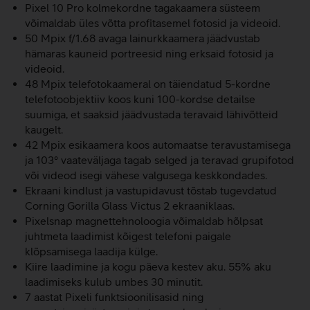
Pixel 10 Pro kolmekordne tagakaamera süsteem
võimaldab üles võtta profitasemel fotosid ja videoid.
50 Mpix f/1.68 avaga lainurkkaamera jäädvustab
hämaras kauneid portreesid ning erksaid fotosid ja
videoid.
48 Mpix telefotokaameral on täiendatud 5-kordne
telefotoobjektiiv koos kuni 100-kordse detailse
suumiga, et saaksid jäädvustada teravaid lähivõtteid
kaugelt.
42 Mpix esikaamera koos automaatse teravustamisega
ja 103° vaateväljaga tagab selged ja teravad grupifotod
või videod isegi vähese valgusega keskkondades.
Ekraani kindlust ja vastupidavust tõstab tugevdatud
Corning Gorilla Glass Victus 2 ekraaniklaas.
Pixelsnap magnettehnoloogia võimaldab hõlpsat
juhtmeta laadimist kõigest telefoni paigale
klõpsamisega laadija külge.
Kiire laadimine ja kogu päeva kestev aku. 55% aku
laadimiseks kulub umbes 30 minutit.
7 aastat Pixeli funktsioonilisasid ning