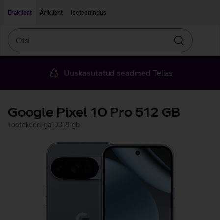
Liigu edasi põhisisu juurde
Ligipääsetavus
Eraklient
Äriklient
Iseteenindus
Otsi
Otsin
Uuskasutatud seadmed
Telias
Google Pixel 10 Pro 512 GB
Tootekood: ga10318-gb