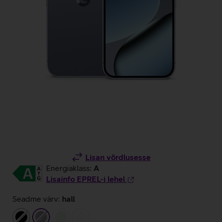
Lisan võrdlusesse
Energiaklass:
A
Lisainfo EPREL-i lehel
Seadme värv:
hall
must
hall
heleroheline
valge