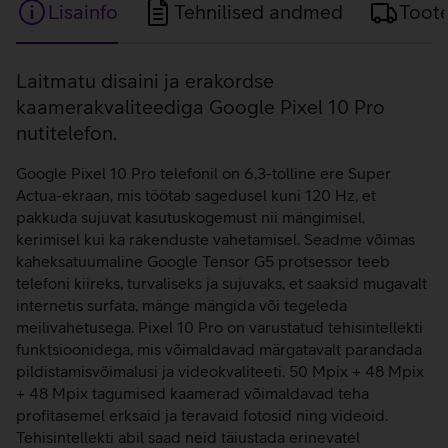
Lisainfo
Tehnilised andmed
Toot
Lisainfo
Laitmatu disaini ja erakordse
kaamerakvaliteediga Google Pixel 10 Pro
nutitelefon.
Google Pixel 10 Pro telefonil on 6,3-tolline ere Super
Actua-ekraan, mis töötab sagedusel kuni 120 Hz, et
pakkuda sujuvat kasutuskogemust nii mängimisel,
kerimisel kui ka rakenduste vahetamisel. Seadme võimas
kaheksatuumaline Google Tensor G5 protsessor teeb
telefoni kiireks, turvaliseks ja sujuvaks, et saaksid mugavalt
internetis surfata, mänge mängida või tegeleda
meilivahetusega. Pixel 10 Pro on varustatud tehisintellekti
funktsioonidega, mis võimaldavad märgatavalt parandada
pildistamisvõimalusi ja videokvaliteeti. 50 Mpix + 48 Mpix
+ 48 Mpix tagumised kaamerad võimaldavad teha
profitasemel erksaid ja teravaid fotosid ning videoid.
Tehisintellekti abil saad neid täiustada erinevatel