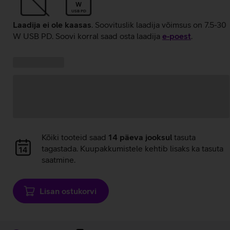
W
USB PD
Laadija ei ole kaasas
. Soovituslik laadija võimsus on 7.5-30
W USB PD. Soovi korral saad osta laadija
e‑poest
.
Kampaania
Andmete
pakkumised:
laadimine
Andmete
Kõiki tooteid saad
14 päeva jooksul
tasuta
laadimine
tagastada. Kuupakkumistele kehtib lisaks ka tasuta
saatmine.
Lisan ostukorvi