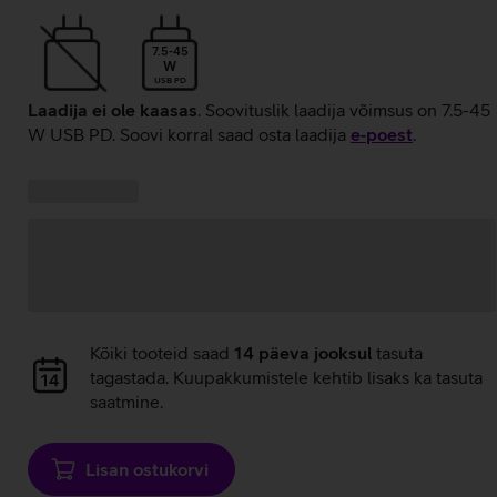
7.5-45
W
USB PD
Laadija ei ole kaasas
. Soovituslik laadija võimsus on 7.5-45
W USB PD. Soovi korral saad osta laadija
e‑poest
.
Kampaania
Andmete
pakkumised:
laadimine
Andmete
Kõiki tooteid saad
14 päeva jooksul
tasuta
laadimine
tagastada. Kuupakkumistele kehtib lisaks ka tasuta
saatmine.
Lisan ostukorvi