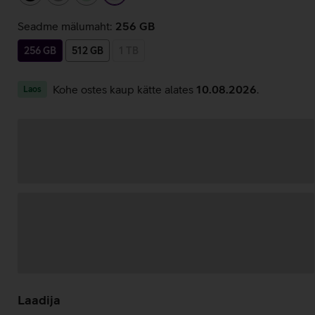
Seadme mälumaht:
256 GB
256 GB
512 GB
1 TB
Kohe ostes kaup kätte alates
10.08.2026
.
Laos
Andmete
laadimine
Laadija