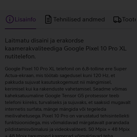
Lisainfo
Tehnilised andmed
Toot
Lisainfo
Laitmatu disaini ja erakordse
kaamerakvaliteediga Google Pixel 10 Pro XL
nutitelefon.
Google Pixel 10 Pro XL telefonil on 6,8-tolline ere Super
Actua-ekraan, mis töötab sagedusel kuni 120 Hz, et
pakkuda sujuvat kasutuskogemust nii mängimisel,
kerimisel kui ka rakenduste vahetamisel. Seadme võimas
kaheksatuumaline Google Tensor G5 protsessor teeb
telefoni kiireks, turvaliseks ja sujuvaks, et saaksid mugavalt
internetis surfata, mänge mängida või tegeleda
meilivahetusega. Pixel 10 Pro on varustatud tehisintellekti
funktsioonidega, mis võimaldavad märgatavalt parandada
pildistamisvõimalusi ja videokvaliteeti. 50 Mpix + 48 Mpix
+ 48 Mpix tagumised kaamerad võimaldavad teha