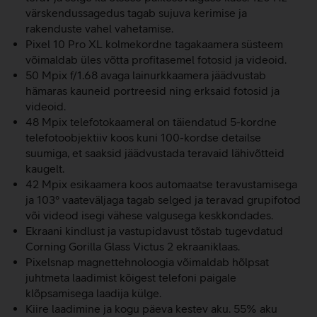
värskendussagedus tagab sujuva kerimise ja
rakenduste vahel vahetamise.
Pixel 10 Pro XL kolmekordne tagakaamera süsteem
võimaldab üles võtta profitasemel fotosid ja videoid.
50 Mpix f/1.68 avaga lainurkkaamera jäädvustab
hämaras kauneid portreesid ning erksaid fotosid ja
videoid.
48 Mpix telefotokaameral on täiendatud 5-kordne
telefotoobjektiiv koos kuni 100-kordse detailse
suumiga, et saaksid jäädvustada teravaid lähivõtteid
kaugelt.
42 Mpix esikaamera koos automaatse teravustamisega
ja 103° vaateväljaga tagab selged ja teravad grupifotod
või videod isegi vähese valgusega keskkondades.
Ekraani kindlust ja vastupidavust tõstab tugevdatud
Corning Gorilla Glass Victus 2 ekraaniklaas.
Pixelsnap magnettehnoloogia võimaldab hõlpsat
juhtmeta laadimist kõigest telefoni paigale
klõpsamisega laadija külge.
Kiire laadimine ja kogu päeva kestev aku. 55% aku