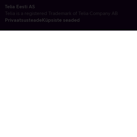
Telia Eesti AS
Telia is a registered Trademark of Telia Company AB
Privaatsusteade
Küpsiste seaded
Vabandame, tekkis
tehniline viga
tx:undefined:ut:null