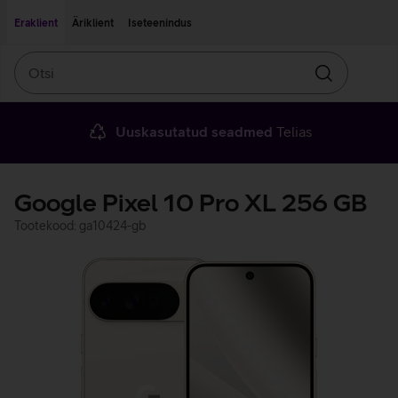
Liigu edasi põhisisu juurde
Ligipääsetavus
Eraklient
Äriklient
Iseteenindus
Otsi
Otsin
Uuskasutatud seadmed
Telias
Google Pixel 10 Pro XL 256 GB
Tootekood: ga10424-gb