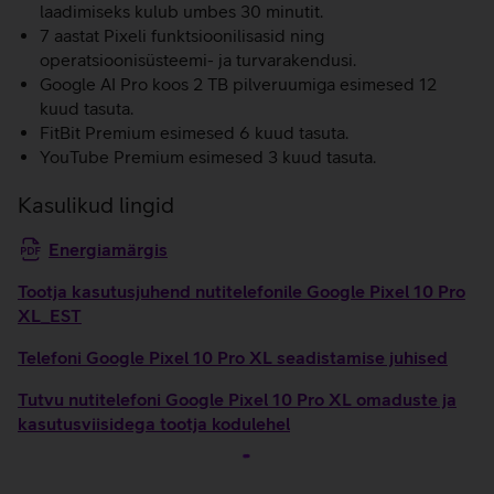
laadimiseks kulub umbes 30 minutit.
7 aastat Pixeli funktsioonilisasid ning
operatsioonisüsteemi- ja turvarakendusi.
Google AI Pro koos 2 TB pilveruumiga esimesed 12
kuud tasuta.
FitBit Premium esimesed 6 kuud tasuta.
YouTube Premium esimesed 3 kuud tasuta.
Kasulikud lingid
Energiamärgis
Tootja kasutusjuhend nutitelefonile Google Pixel 10 Pro
XL_EST
Telefoni Google Pixel 10 Pro XL seadistamise juhised
Tutvu nutitelefoni Google Pixel 10 Pro XL omaduste ja
kasutusviisidega tootja kodulehel