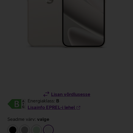
Lisan võrdlusesse
Energiaklass:
B
Lisainfo EPREL-i lehel
Seadme värv:
valge
must
hall
heleroheline
valge