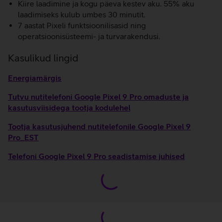
Kiire laadimine ja kogu päeva kestev aku. 55% aku
laadimiseks kulub umbes 30 minutit.
7 aastat Pixeli funktsioonilisasid ning
operatsioonisüsteemi- ja turvarakendusi.
Kasulikud lingid
Energiamärgis
Tutvu nutitelefoni Google Pixel 9 Pro omaduste ja
kasutusviisidega tootja kodulehel
Tootja kasutusjuhend nutitelefonile Google Pixel 9
Pro_EST
Telefoni Google Pixel 9 Pro seadistamise juhised