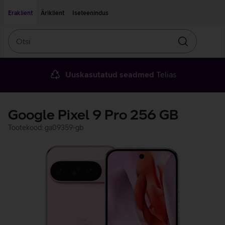
Liigu edasi põhisisu juurde
Ligipääsetavus
Eraklient
Äriklient
Iseteenindus
Otsi
Otsin
Uuskasutatud seadmed
Telias
Google Pixel 9 Pro 256 GB
Tootekood: ga09359-gb