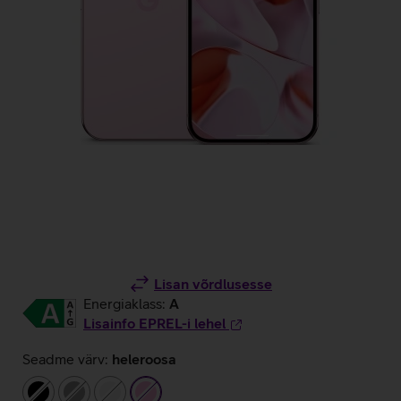
Lisan võrdlusesse
Energiaklass:
A
Lisainfo EPREL-i lehel
Seadme värv:
heleroosa
must
hall
valge
heleroosa