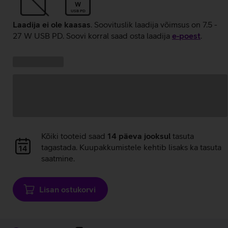
W
USB PD
Laadija ei ole kaasas
. Soovituslik laadija võimsus on 7.5 -
27 W USB PD. Soovi korral saad osta laadija
e‑poest
.
Kampaania
Andmete
pakkumised:
laadimine
Andmete
Kõiki tooteid saad
14 päeva jooksul
tasuta
laadimine
tagastada. Kuupakkumistele kehtib lisaks ka tasuta
saatmine.
Lisan ostukorvi