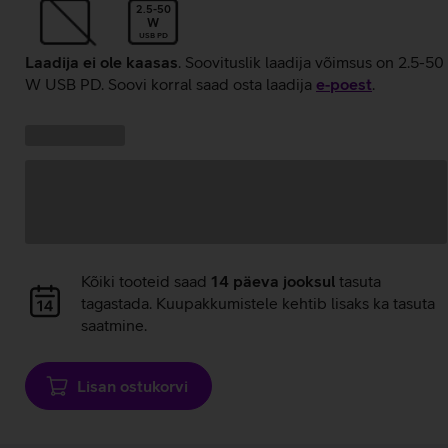
2.5-50
W
USB PD
Laadija ei ole kaasas
. Soovituslik laadija võimsus on 2.5-50
W USB PD. Soovi korral saad osta laadija
e‑poest
.
Kampaania
Andmete
pakkumised:
laadimine
Andmete
Kõiki tooteid saad
14 päeva jooksul
tasuta
laadimine
tagastada. Kuupakkumistele kehtib lisaks ka tasuta
saatmine.
Lisan ostukorvi