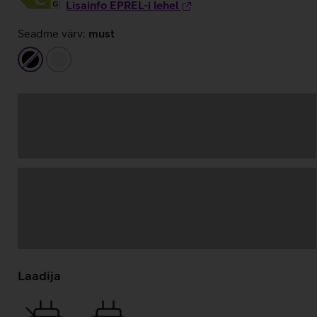
Lisainfo EPREL-i lehel
Seadme värv:
must
must
valge
Andmete
laadimine
Laadija