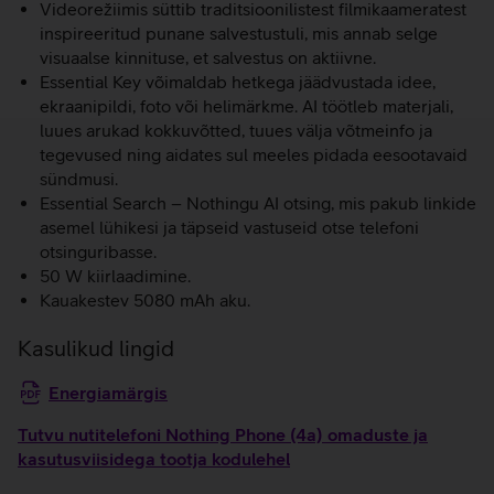
Videorežiimis süttib traditsioonilistest filmikaameratest
inspireeritud punane salvestustuli, mis annab selge
visuaalse kinnituse, et salvestus on aktiivne.
Essential Key võimaldab hetkega jäädvustada idee,
ekraanipildi, foto või helimärkme. AI töötleb materjali,
luues arukad kokkuvõtted, tuues välja võtmeinfo ja
tegevused ning aidates sul meeles pidada eesootavaid
sündmusi.
Essential Search – Nothingu AI otsing, mis pakub linkide
asemel lühikesi ja täpseid vastuseid otse telefoni
otsinguribasse.
50 W kiirlaadimine.
Kauakestev 5080 mAh aku.
Kasulikud lingid
Energiamärgis
Tutvu nutitelefoni Nothing Phone (4a) omaduste ja
kasutusviisidega tootja kodulehel