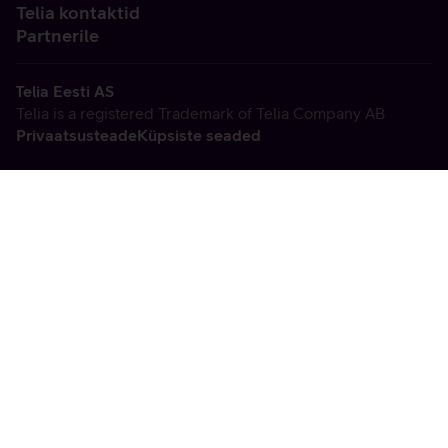
Telia kontaktid
Partnerile
Telia Eesti AS
Telia is a registered Trademark of Telia Company AB
Privaatsusteade
Küpsiste seaded
Vabandame, tekkis