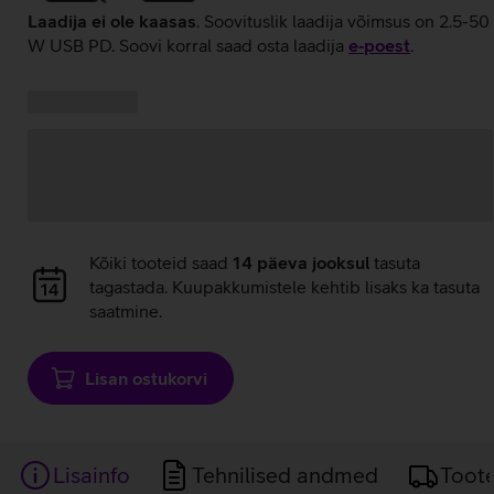
Laadija ei ole kaasas
. Soovituslik laadija võimsus on 2.5-50
W USB PD. Soovi korral saad osta laadija
e‑poest
.
Kampaania
Andmete
pakkumised:
laadimine
Andmete
Kõiki tooteid saad
14 päeva jooksul
tasuta
laadimine
tagastada. Kuupakkumistele kehtib lisaks ka tasuta
saatmine.
Lisan ostukorvi
Lisainfo
Tehnilised andmed
Toot