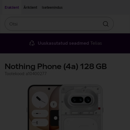
Liigu edasi põhisisu juurde
Ligipääsetavus
Eraklient
Äriklient
Iseteenindus
Otsi
Otsin
Uuskasutatud seadmed
Telias
Nothing Phone (4a) 128 GB
Tootekood: a10400277