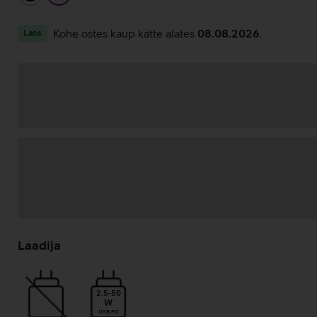
Kohe ostes kaup kätte alates
08.08.2026
.
Laos
Andmete
laadimine
Laadija
2.5-50
W
USB PD