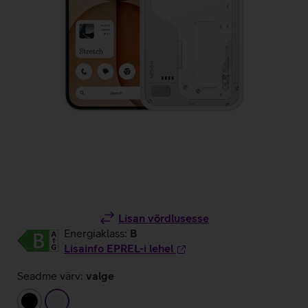
Lisan võrdlusesse
Energiaklass:
B
Lisainfo EPREL-i lehel
Seadme värv:
valge
must
valge